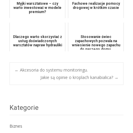
Myjki warsztatowe – czy
Fachowe realizacje pomocy
warto inwestować w modele
drogowej w krótkim czasie
premium?
Dlaczego warto skorzystać z
Stosowanie świec
usług doświadczonych
zapachowych pozwala na
warsztatów napraw hydrauliki
wniesienie nowego zapachu
do naszego domu.
Post
←
Akcesoria do systemu monitoringu.
Jakie są opinie o kroplach kanabialica?
→
navigation
Kategorie
Biznes