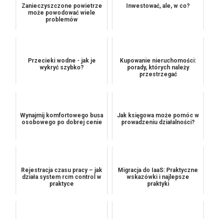
Zanieczyszczone powietrze
Inwestować, ale, w co?
może powodować wiele
problemów
Przecieki wodne - jak je
Kupowanie nieruchomości:
wykryć szybko?
porady, których należy
przestrzegać
Wynajmij komfortowego busa
Jak księgowa może pomóc w
osobowego po dobrej cenie
prowadzeniu działalności?
Rejestracja czasu pracy – jak
Migracja do IaaS: Praktyczne
działa system rcm control w
wskazówki i najlepsze
praktyce
praktyki