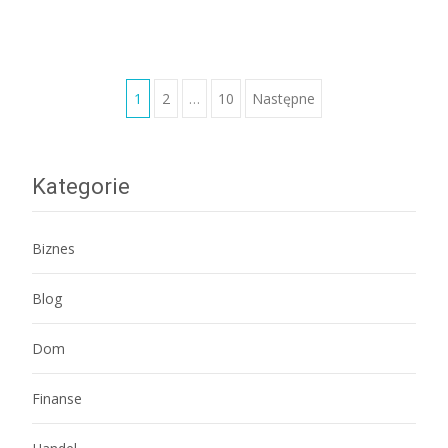
Stronicowanie
1
2
…
10
Następne
wpisów
Kategorie
Biznes
Blog
Dom
Finanse