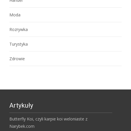
Handel
Moda
Rozrywka
Turystyka
Zdrowie
Artykuły
Butterfly Koi, czyli karpie koi weloniaste z
Narybek.com