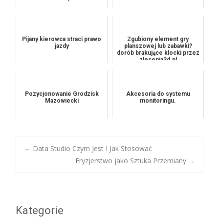
Pijany kierowca straci prawo
Zgubiony element gry
jazdy
planszowej lub zabawki?
dorób brakujące klocki przez
zlecenia3d.pl
Pozycjonowanie Grodzisk
Akcesoria do systemu
Mazowiecki
monitoringu.
Post
←
Data Studio Czym Jest I Jak Stosować
Fryzjerstwo jako Sztuka Przemiany
→
navigation
Kategorie