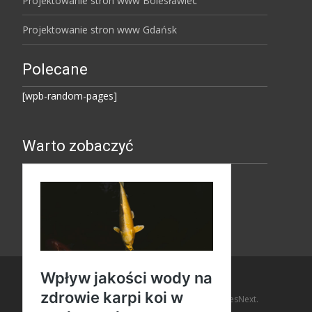
Projektowanie stron www Bolesławiec
Projektowanie stron www Gdańsk
Polecane
[wpb-random-pages]
Warto zobaczyć
Copyright © Amaro Design
Powered by WordPress
, Theme
i-design
by TemplatesNext.