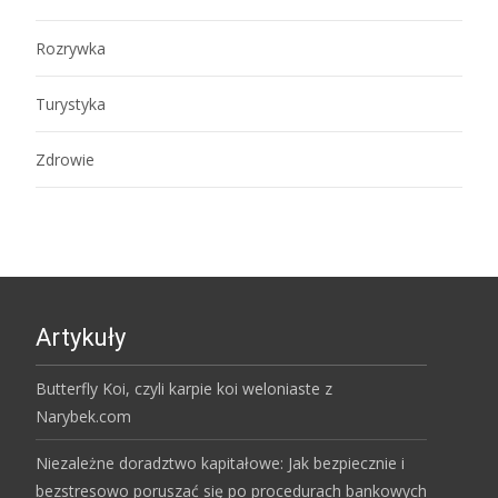
Rozrywka
Turystyka
Zdrowie
Artykuły
Butterfly Koi, czyli karpie koi weloniaste z
Narybek.com
Niezależne doradztwo kapitałowe: Jak bezpiecznie i
bezstresowo poruszać się po procedurach bankowych