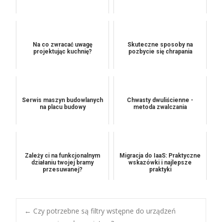
Na co zwracać uwagę
Skuteczne sposoby na
projektując kuchnię?
pozbycie się chrapania
Serwis maszyn budowlanych
Chwasty dwuliścienne -
na placu budowy
metoda zwalczania
Zależy ci na funkcjonalnym
Migracja do IaaS: Praktyczne
działaniu twojej bramy
wskazówki i najlepsze
przesuwanej?
praktyki
Post
←
Czy potrzebne są filtry wstępne do urządzeń