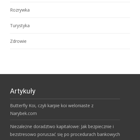
Rozrywka
Turystyka
Zdrowie
Artykuły
Butterfly Koi, czyli karpie koi weloniaste z
Narybek.com
Niezależne doradztwo kapitałowe: Jak bezpiecznie i
bezstresowo poruszać się po procedurach bankowych