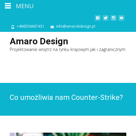
MENU
+486556667431
info@amarokdesign.pl
Amaro Design
Projektowanie wnętrz na rynku krajowym jak i zagranicznym
Co umożliwia nam Counter-Strike?