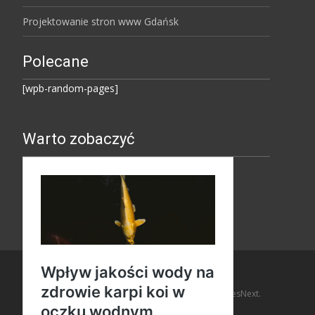
Projektowanie stron www Gdańsk
Polecane
[wpb-random-pages]
Warto zobaczyć
Copyright © Amaro Design
Powered by WordPress
, Theme
i-design
by TemplatesNext.