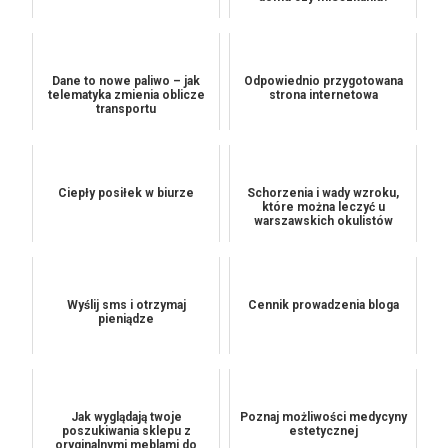
Dane to nowe paliwo – jak
Odpowiednio przygotowana
telematyka zmienia oblicze
strona internetowa
transportu
Ciepły posiłek w biurze
Schorzenia i wady wzroku,
które można leczyć u
warszawskich okulistów
Wyślij sms i otrzymaj
Cennik prowadzenia bloga
pieniądze
Jak wyglądają twoje
Poznaj możliwości medycyny
poszukiwania sklepu z
estetycznej
oryginalnymi meblami do