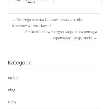
biura?
Post
←
Dlaczego seo ma kluczowe znaczenie dla
biznesów we wrocławiu?
Piórniki reklamowe: Organizacja, która pomaga
navigation
zapamiętać Twoją markę
→
Kategorie
Biznes
Blog
Dom