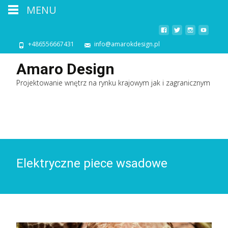
MENU
+486556667431
info@amarokdesign.pl
Amaro Design
Projektowanie wnętrz na rynku krajowym jak i zagranicznym
Elektryczne piece wsadowe