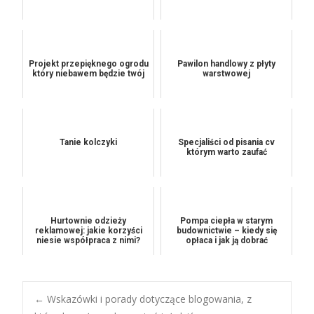
Projekt przepięknego ogrodu
Pawilon handlowy z płyty
który niebawem będzie twój
warstwowej
Tanie kolczyki
Specjaliści od pisania cv
którym warto zaufać
Hurtownie odzieży
Pompa ciepła w starym
reklamowej: jakie korzyści
budownictwie – kiedy się
niesie współpraca z nimi?
opłaca i jak ją dobrać
Post
←
Wskazówki i porady dotyczące blogowania, z