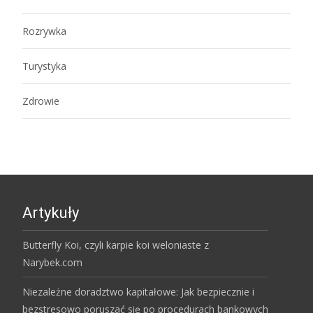
Rozrywka
Turystyka
Zdrowie
Artykuły
Butterfly Koi, czyli karpie koi weloniaste z
Narybek.com
Niezależne doradztwo kapitałowe: Jak bezpiecznie i
bezstresowo poruszać się po procedurach bankowych