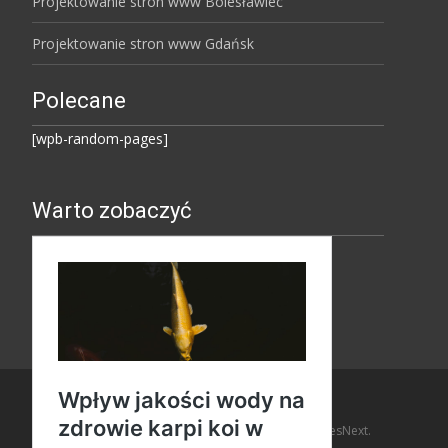
Projektowanie stron www Bolesławiec
Projektowanie stron www Gdańsk
Polecane
[wpb-random-pages]
Warto zobaczyć
Copyright © Amaro Design
Powered by WordPress
, Theme
i-design
by TemplatesNext.