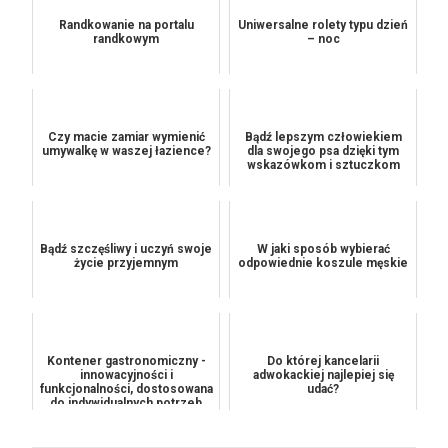
Randkowanie na portalu
Uniwersalne rolety typu dzień
randkowym
– noc
Czy macie zamiar wymienić
Bądź lepszym człowiekiem
umywalkę w waszej łazience?
dla swojego psa dzięki tym
wskazówkom i sztuczkom
Bądź szczęśliwy i uczyń swoje
W jaki sposób wybierać
życie przyjemnym
odpowiednie koszule męskie
Kontener gastronomiczny -
Do której kancelarii
innowacyjności i
adwokackiej najlepiej się
funkcjonalności, dostosowana
udać?
do indywidualnych potrzeb
kl...