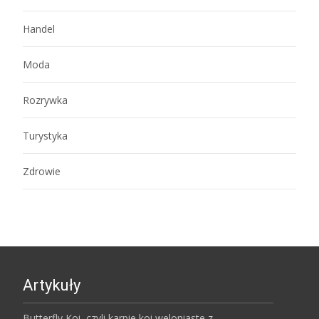
Handel
Moda
Rozrywka
Turystyka
Zdrowie
Artykuły
Butterfly Koi, czyli karpie koi weloniaste z