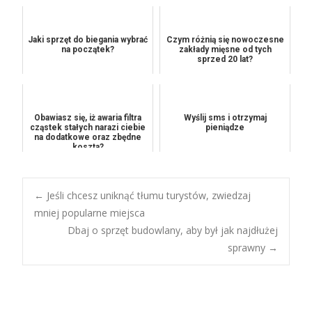
Jaki sprzęt do biegania wybrać
Czym różnią się nowoczesne
na początek?
zakłady mięsne od tych
sprzed 20 lat?
Obawiasz się, iż awaria filtra
Wyślij sms i otrzymaj
cząstek stałych narazi ciebie
pieniądze
na dodatkowe oraz zbędne
koszta?
Post
←
Jeśli chcesz uniknąć tłumu turystów, zwiedzaj
mniej popularne miejsca
Dbaj o sprzęt budowlany, aby był jak najdłużej
navigation
sprawny
→