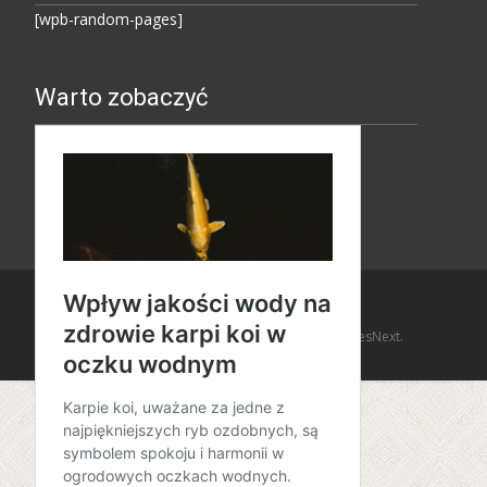
[wpb-random-pages]
Warto zobaczyć
Copyright © Amaro Design
Powered by WordPress
, Theme
i-design
by TemplatesNext.