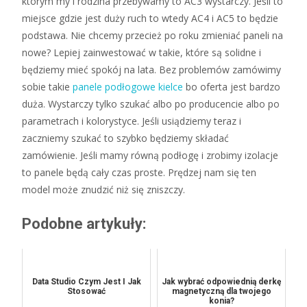
którym my i rodzina przebywamy to AC3 wystarczy. Jeśli to
miejsce gdzie jest duży ruch to wtedy AC4 i AC5 to będzie
podstawa. Nie chcemy przecież po roku zmieniać paneli na
nowe? Lepiej zainwestować w takie, które są solidne i
będziemy mieć spokój na lata. Bez problemów zamówimy
sobie takie
panele podłogowe kielce
bo oferta jest bardzo
duża. Wystarczy tylko szukać albo po producencie albo po
parametrach i kolorystyce. Jeśli usiądziemy teraz i
zaczniemy szukać to szybko będziemy składać
zamówienie. Jeśli mamy równą podłogę i zrobimy izolacje
to panele będą cały czas proste. Prędzej nam się ten
model może znudzić niż się zniszczy.
Podobne artykuły:
Data Studio Czym Jest I Jak
Jak wybrać odpowiednią derkę
Stosować
magnetyczną dla twojego
konia?