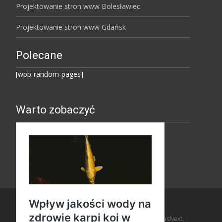
Projektowanie stron www Bolesławiec
Projektowanie stron www Gdańsk
Polecane
[wpb-random-pages]
Warto zobaczyć
Copyright © Amaro Design
Powered by WordPress
, Theme
i-design
by TemplatesNext.