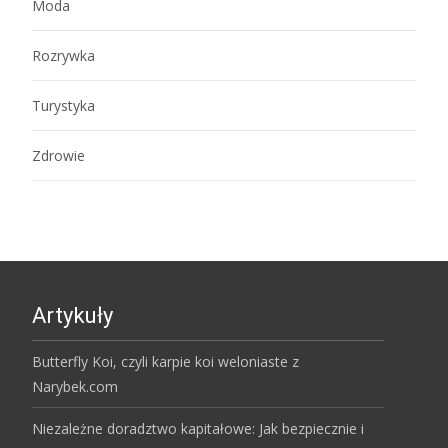
Moda
Rozrywka
Turystyka
Zdrowie
Artykuły
Butterfly Koi, czyli karpie koi weloniaste z
Narybek.com
Niezależne doradztwo kapitałowe: Jak bezpiecznie i