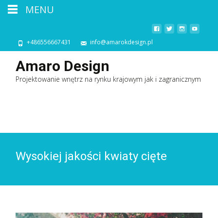
MENU
+486556667431
info@amarokdesign.pl
Amaro Design
Projektowanie wnętrz na rynku krajowym jak i zagranicznym
Wysokiej jakości kwiaty cięte