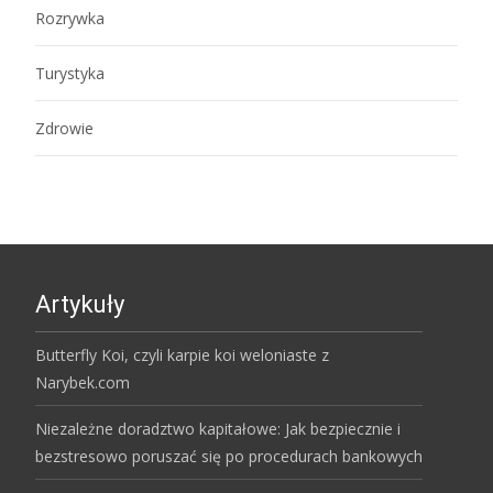
Rozrywka
Turystyka
Zdrowie
Artykuły
Butterfly Koi, czyli karpie koi weloniaste z
Narybek.com
Niezależne doradztwo kapitałowe: Jak bezpiecznie i
bezstresowo poruszać się po procedurach bankowych