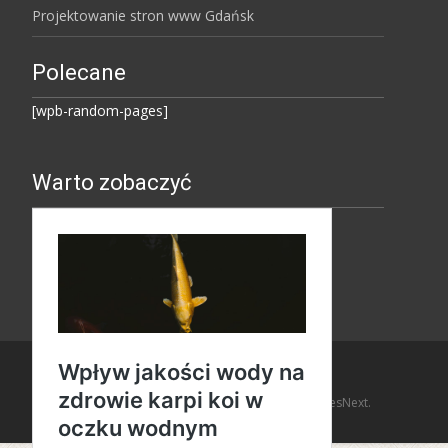
Projektowanie stron www Gdańsk
Polecane
[wpb-random-pages]
Warto zobaczyć
Copyright © Amaro Design
Powered by WordPress
, Theme
i-design
by TemplatesNext.