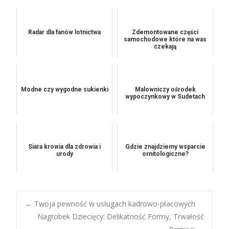
Radar dla fanów lotnictwa
Zdemontowane części
samochodowe które na was
czekają
Modne czy wygodne sukienki
Malowniczy ośrodek
wypoczynkowy w Sudetach
Siara krowia dla zdrowia i
Gdzie znajdziemy wsparcie
urody
ornitologiczne?
Post
←
Twoja pewność w usługach kadrowo-płacowych
Nagrobek Dziecięcy: Delikatność Formy, Trwałość