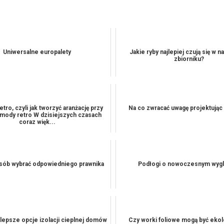
Uniwersalne europalety
Jakie ryby najlepiej czują się w n
zbiorniku?
tro, czyli jak tworzyć aranżację przy
Na co zwracać uwagę projektując
omody retro W dzisiejszych czasach
coraz więk...
osób wybrać odpowiedniego prawnika
Podłogi o nowoczesnym wygl
jlepsze opcje izolacji cieplnej domów
Czy worki foliowe mogą być eko