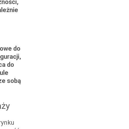
zności,
leżnie
towe do
guracji,
ca do
ule
 ze sobą
nży
rynku