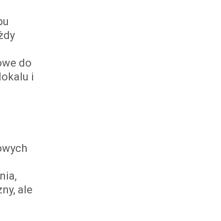
pu
żdy
towe do
okalu i
łowych
nia,
ny, ale