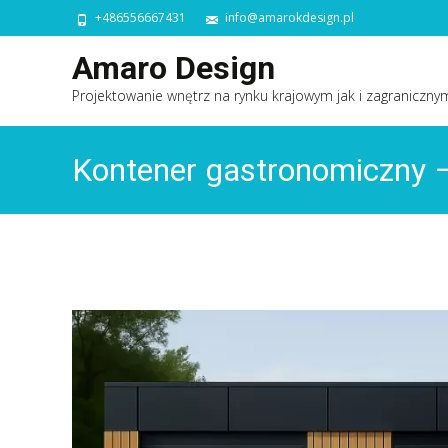
+486556667431
info@amarokdesign.pl
Amaro Design
Projektowanie wnętrz na rynku krajowym jak i zagraniczny
Kontener gastronomiczny –
indywidualnych potrzeb kli