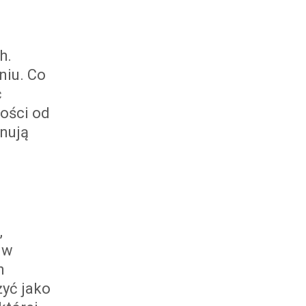
h.
niu. Co
ć
ości od
anują
,
 w
h
żyć jako