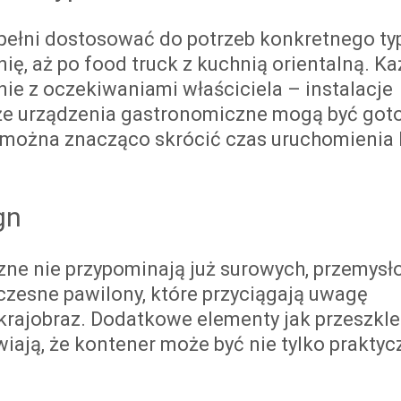
ełni dostosować do potrzeb konkretnego ty
ię, aż po food truck z kuchnią orientalną. Ka
e z oczekiwaniami właściciela – instalacje
akże urządzenia gastronomiczne mogą być go
u można znacząco skrócić czas uruchomienia l
gn
ne nie przypominają już surowych, przemys
oczesne pawilony, które przyciągają uwagę
 krajobraz. Dodatkowe elementy jak przeszkle
ają, że kontener może być nie tylko praktycz