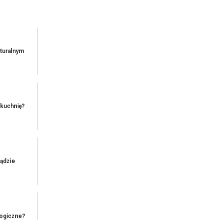
aturalnym
 kuchnię?
ądzie
logiczne?