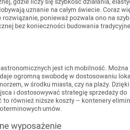
ej, gdzie liczy się szybkość działania, elast
dobywają uznanie na całym świecie. Coraz wi
e rozwiązanie, ponieważ pozwala ono na szyb
cznej bez konieczności budowania tradycyjn
astronomicznych jest ich mobilność. Można 
o daje ogromną swobodę w dostosowaniu lokal
orzem, w środku miasta, czy na plaży. Dzięk
jsca i dostosowywać strategię sprzedaży do
 to również niższe koszty – kontenery elimi
ugoterminowych umów.
ełne wyposażenie