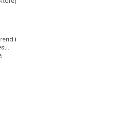
której
rend i
esu.
a