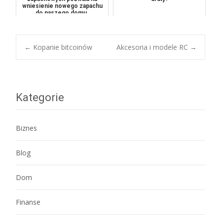
wniesienie nowego zapachu
do naszego domu.
Post
←
Kopanie bitcoinów
Akcesoria i modele RC
→
navigation
Kategorie
Biznes
Blog
Dom
Finanse