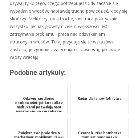
używaj tylko tego, czego potrzebujesz.Gdy zacznie się
wypadanie włosów, naprawdę trudno powiedzieć, kiedy się
skończy. Niektórzy tracą trochę, inni tracą praktycznie
wszystko. Jednak głównym celem większości jest
zatrzymanie problemu i praca nad odzyskaniem
utraconych włosów. Tutaj przydają się te wskazówki.
Zastosuj je zgodnie z zaleceniami i obserwuj, jak twoje
włosy wracają.
Podobne artykuły:
Odzwierciedlenie
Radar dla fanów lotnictwa
osobowości: jak koszulki z
nadrukami pozwalają nam
wyrazić siebie i przekazać
wyjąt...
Zwiększ swoją wiedzę o
Czarna kurtka bomberka
marketingu mobilnym dzięki
zamiast ramoneski?