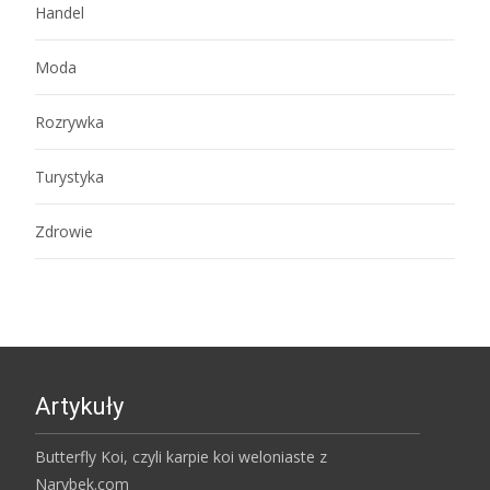
Handel
Moda
Rozrywka
Turystyka
Zdrowie
Artykuły
Butterfly Koi, czyli karpie koi weloniaste z
Narybek.com