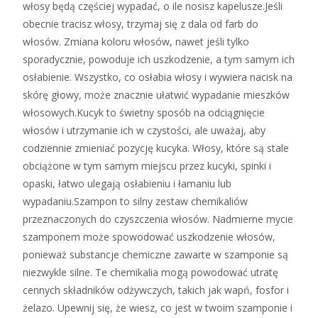
włosy będą częściej wypadać, o ile nosisz kapelusze.Jeśli
obecnie tracisz włosy, trzymaj się z dala od farb do
włosów. Zmiana koloru włosów, nawet jeśli tylko
sporadycznie, powoduje ich uszkodzenie, a tym samym ich
osłabienie. Wszystko, co osłabia włosy i wywiera nacisk na
skórę głowy, może znacznie ułatwić wypadanie mieszków
włosowych.Kucyk to świetny sposób na odciągnięcie
włosów i utrzymanie ich w czystości, ale uważaj, aby
codziennie zmieniać pozycję kucyka. Włosy, które są stale
obciążone w tym samym miejscu przez kucyki, spinki i
opaski, łatwo ulegają osłabieniu i łamaniu lub
wypadaniu.Szampon to silny zestaw chemikaliów
przeznaczonych do czyszczenia włosów. Nadmierne mycie
szamponem może spowodować uszkodzenie włosów,
ponieważ substancje chemiczne zawarte w szamponie są
niezwykle silne. Te chemikalia mogą powodować utratę
cennych składników odżywczych, takich jak wapń, fosfor i
żelazo. Upewnij się, że wiesz, co jest w twoim szamponie i