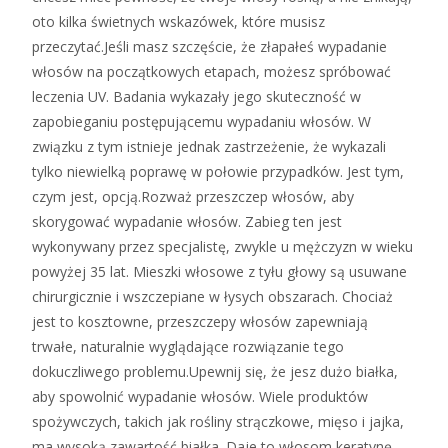
oto kilka świetnych wskazówek, które musisz
przeczytać.Jeśli masz szczęście, że złapałeś wypadanie
włosów na początkowych etapach, możesz spróbować
leczenia UV. Badania wykazały jego skuteczność w
zapobieganiu postępującemu wypadaniu włosów. W
związku z tym istnieje jednak zastrzeżenie, że wykazali
tylko niewielką poprawę w połowie przypadków. Jest tym,
czym jest, opcją.Rozważ przeszczep włosów, aby
skorygować wypadanie włosów. Zabieg ten jest
wykonywany przez specjalistę, zwykle u mężczyzn w wieku
powyżej 35 lat. Mieszki włosowe z tyłu głowy są usuwane
chirurgicznie i wszczepiane w łysych obszarach. Chociaż
jest to kosztowne, przeszczepy włosów zapewniają
trwałe, naturalnie wyglądające rozwiązanie tego
dokuczliwego problemu.Upewnij się, że jesz dużo białka,
aby spowolnić wypadanie włosów. Wiele produktów
spożywczych, takich jak rośliny strączkowe, mięso i jajka,
ma wysoką zawartość białka. Daje to włosom keratynę,