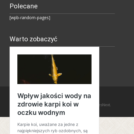
Polecane
[wpb-random-pages]
Warto zobaczyć
Copyright © Amaro Design
Powered by WordPress
, Theme
i-design
by TemplatesNext.