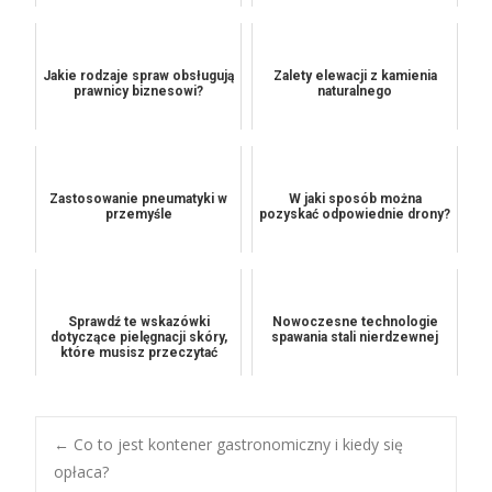
Jakie rodzaje spraw obsługują
Zalety elewacji z kamienia
prawnicy biznesowi?
naturalnego
Zastosowanie pneumatyki w
W jaki sposób można
przemyśle
pozyskać odpowiednie drony?
Sprawdź te wskazówki
Nowoczesne technologie
dotyczące pielęgnacji skóry,
spawania stali nierdzewnej
które musisz przeczytać
Post
←
Co to jest kontener gastronomiczny i kiedy się
opłaca?