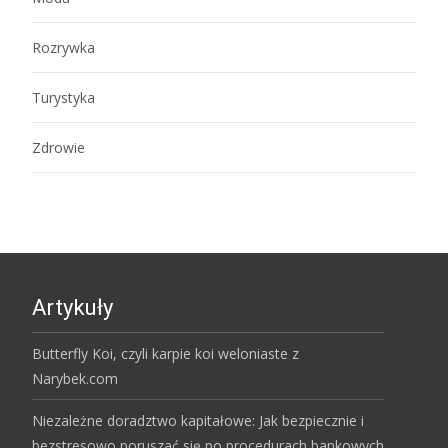
Rozrywka
Turystyka
Zdrowie
Artykuły
Butterfly Koi, czyli karpie koi weloniaste z
Narybek.com
Niezależne doradztwo kapitałowe: Jak bezpiecznie i
bezstresowo poruszać się po procedurach bankowych