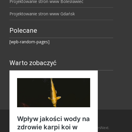
Projektowanie stron www Bolesławiec
Projektowanie stron www Gdańsk
Polecane
[wpb-random-pages]
Warto zobaczyć
Copyright © Amaro Design
Powered by WordPress
, Theme
i-design
by TemplatesNext.