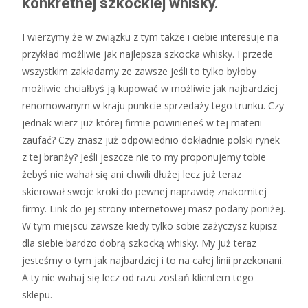
konkretnej szkockiej whisky.
I wierzymy że w związku z tym także i ciebie interesuje na
przykład możliwie jak najlepsza szkocka whisky. I przede
wszystkim zakładamy ze zawsze jeśli to tylko byłoby
możliwie chciałbyś ją kupować w możliwie jak najbardziej
renomowanym w kraju punkcie sprzedaży tego trunku. Czy
jednak wierz już której firmie powinieneś w tej materii
zaufać? Czy znasz już odpowiednio dokładnie polski rynek
z tej branży? Jeśli jeszcze nie to my proponujemy tobie
żebyś nie wahał się ani chwili dłużej lecz już teraz
skierował swoje kroki do pewnej naprawdę znakomitej
firmy. Link do jej strony internetowej masz podany poniżej.
W tym miejscu zawsze kiedy tylko sobie zażyczysz kupisz
dla siebie bardzo dobrą szkocką whisky. My już teraz
jesteśmy o tym jak najbardziej i to na całej linii przekonani.
A ty nie wahaj się lecz od razu zostań klientem tego
sklepu.