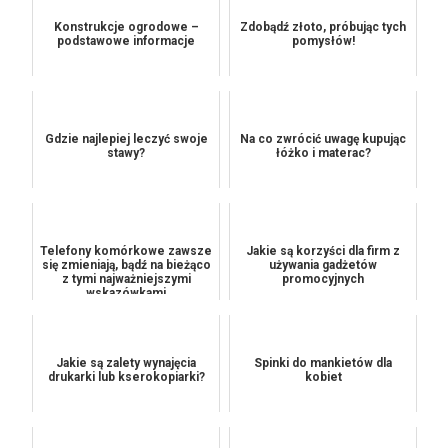
Konstrukcje ogrodowe –
Zdobądź złoto, próbując tych
podstawowe informacje
pomysłów!
Gdzie najlepiej leczyć swoje
Na co zwrócić uwagę kupując
stawy?
łóżko i materac?
Telefony komórkowe zawsze
Jakie są korzyści dla firm z
się zmieniają, bądź na bieżąco
używania gadżetów
z tymi najważniejszymi
promocyjnych
wskazówkami
Jakie są zalety wynajęcia
Spinki do mankietów dla
drukarki lub kserokopiarki?
kobiet