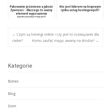
Pakowanie próżniowe a jakość
Kto jest liderem na krajowym
Żywności - dlaczego to ważny
rynku usług hostingowych?
element wyposażenia
gastronomicznego?
Post
←
Czym są treningi online i czy jest to rozwiązanie dla
ciebie?
Komu zaufać mając awarię na drodze?
→
navigation
Kategorie
Biznes
Blog
Dom