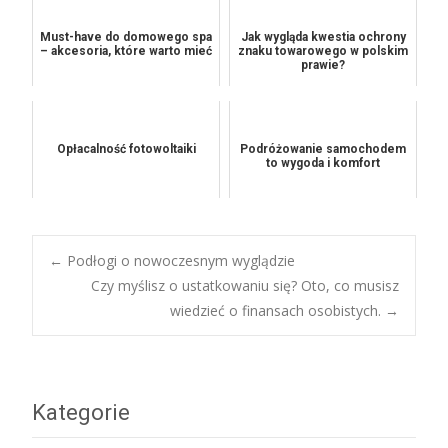
Must-have do domowego spa
Jak wygląda kwestia ochrony
– akcesoria, które warto mieć
znaku towarowego w polskim
prawie?
Opłacalność fotowoltaiki
Podróżowanie samochodem
to wygoda i komfort
Post
←
Podłogi o nowoczesnym wyglądzie
Czy myślisz o ustatkowaniu się? Oto, co musisz
wiedzieć o finansach osobistych.
→
navigation
Kategorie