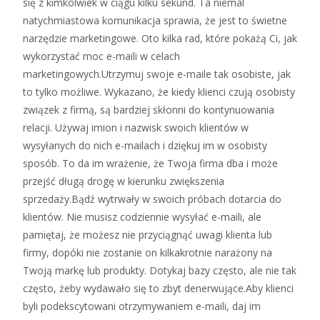
się z kimkolwiek w ciągu kilku sekund. Ta niemal
natychmiastowa komunikacja sprawia, że ​​jest to świetne
narzędzie marketingowe. Oto kilka rad, które pokażą Ci, jak
wykorzystać moc e-maili w celach
marketingowych.Utrzymuj swoje e-maile tak osobiste, jak
to tylko możliwe. Wykazano, że kiedy klienci czują osobisty
związek z firmą, są bardziej skłonni do kontynuowania
relacji. Używaj imion i nazwisk swoich klientów w
wysyłanych do nich e-mailach i dziękuj im w osobisty
sposób. To da im wrażenie, że Twoja firma dba i może
przejść długą drogę w kierunku zwiększenia
sprzedaży.Bądź wytrwały w swoich próbach dotarcia do
klientów. Nie musisz codziennie wysyłać e-maili, ale
pamiętaj, że możesz nie przyciągnąć uwagi klienta lub
firmy, dopóki nie zostanie on kilkakrotnie narażony na
Twoją markę lub produkty. Dotykaj bazy często, ale nie tak
często, żeby wydawało się to zbyt denerwujące.Aby klienci
byli podekscytowani otrzymywaniem e-maili, daj im