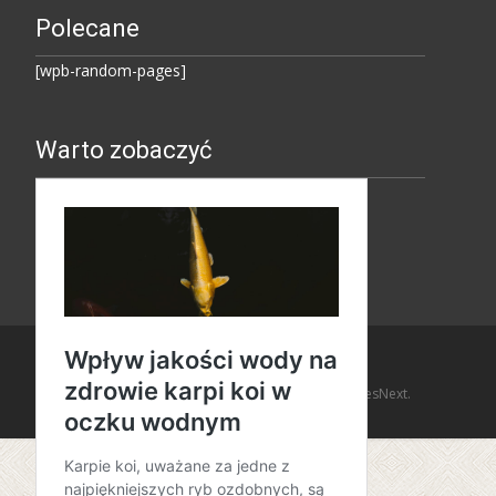
Polecane
[wpb-random-pages]
Warto zobaczyć
Copyright © Amaro Design
Powered by WordPress
, Theme
i-design
by TemplatesNext.