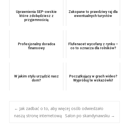
Uprawnienia SEP-owskie
Zakopane to prawdziwy raj dla
które zdobędziesz z
ewentualnych turystów
przyjemnością
Profesjonalny doradca
Flufenacet wycofany z rynku –
finansowy
co to oznacza dla rolników?
W jakim stylu urządzić nasz
Początkujący w grach wideo?
dom?
Wypróbuj te wskazówki!
Post
←
Jak zadbać o to, aby więcej osób odwiedzało
naszą stronę internetową
Salon po skandynawsku
→