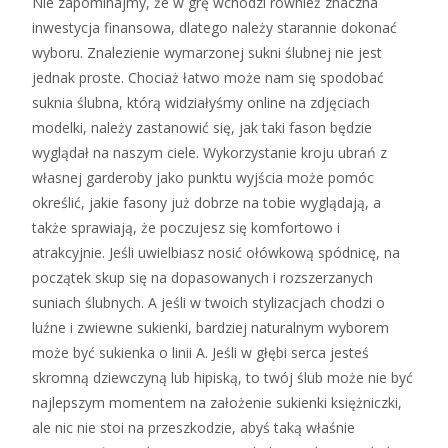
Nie zapominajmy, że w grę wchodzi również znaczna
inwestycja finansowa, dlatego należy starannie dokonać
wyboru. Znalezienie wymarzonej sukni ślubnej nie jest
jednak proste. Chociaż łatwo może nam się spodobać
suknia ślubna, którą widziałyśmy online na zdjęciach
modelki, należy zastanowić się, jak taki fason będzie
wyglądał na naszym ciele. Wykorzystanie kroju ubrań z
własnej garderoby jako punktu wyjścia może pomóc
określić, jakie fasony już dobrze na tobie wyglądają, a
także sprawiają, że poczujesz się komfortowo i
atrakcyjnie. Jeśli uwielbiasz nosić ołówkową spódnicę, na
początek skup się na dopasowanych i rozszerzanych
suniach ślubnych. A jeśli w twoich stylizacjach chodzi o
luźne i zwiewne sukienki, bardziej naturalnym wyborem
może być sukienka o linii A. Jeśli w głębi serca jesteś
skromną dziewczyną lub hipiską, to twój ślub może nie być
najlepszym momentem na założenie sukienki księżniczki,
ale nic nie stoi na przeszkodzie, abyś taką właśnie