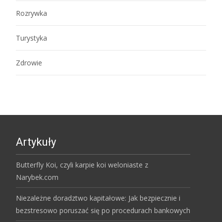
Rozrywka
Turystyka
Zdrowie
Artykuły
Butterfly Koi, czyli karpie koi weloniaste z
Narybek.com
Niezależne doradztwo kapitałowe: Jak bezpiecznie i
bezstresowo poruszać się po procedurach bankowych