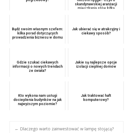
skandynawskiej aranżacji
mieszkania słów kilka
Bądź swoim własnym szefem:
Jak ubierać się w atrakcyjny i
kilka porad dotyczących
ciekawy sposób?
prowadzenia biznesu w domu
Gdzie szukać ciekawych
Jakie są najlepsze opcje
informacji o nowych trendach
izolacji cieplnej domów
ze świata?
Kto wykona nam usługi
Jak traktować haft
docieplenia budynków na jak
komputerowy?
najwyższym poziomie?
←
Dlaczego warto zainwestować w lampę stojącą?