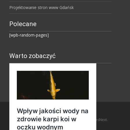
Projektowanie stron www Gdańsk
Polecane
[wpb-random-pages]
Warto zobaczyć
Copyright © Amaro Design
Powered by WordPress
, Theme
i-design
by TemplatesNext.