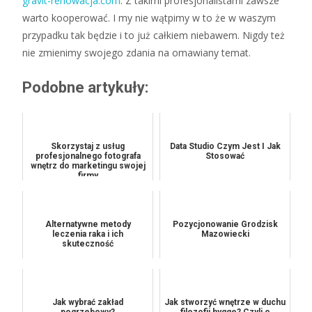
gravit-renowacja.com
. Z takimi profesjonalistami zawsze
warto kooperować. I my nie wątpimy w to że w waszym
przypadku tak będzie i to już całkiem niebawem. Nigdy też
nie zmienimy swojego zdania na omawiany temat.
Podobne artykuły:
Skorzystaj z usług
Data Studio Czym Jest I Jak
profesjonalnego fotografa
Stosować
wnętrz do marketingu swojej
firmy
Alternatywne metody
Pozycjonowanie Grodzisk
leczenia raka i ich
Mazowiecki
skuteczność
Jak wybrać zakład
Jak stworzyć wnętrze w duchu
pogrzebowy?
filozofii hygge? Czyli o