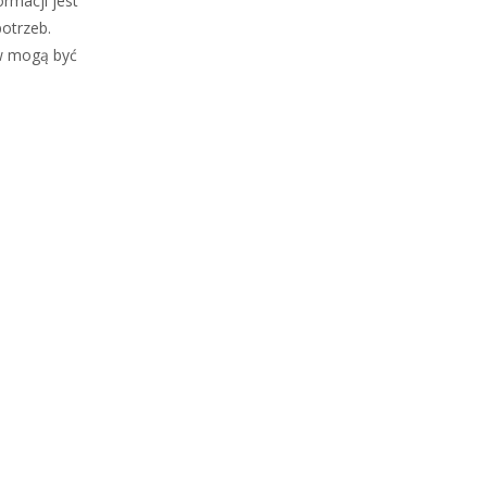
rmacji jest
otrzeb.
ów mogą być