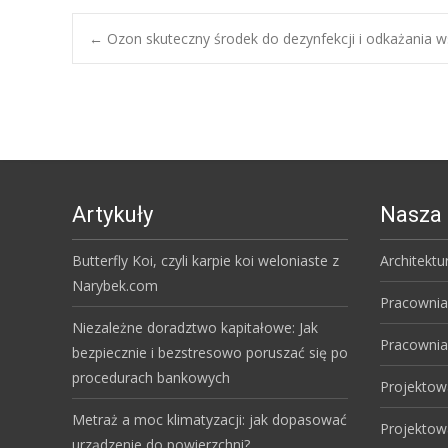
Post
←
Ozon skuteczny środek do dezynfekcji i odkażania w
navigation
Artykuły
Nasza 
Butterfly Koi, czyli karpie koi weloniaste z
Architektu
Narybek.com
Pracownia
Niezależne doradztwo kapitałowe: Jak
Pracownia
bezpiecznie i bezstresowo poruszać się po
procedurach bankowych
Projektow
Metraż a moc klimatyzacji: jak dopasować
Projektow
urządzenie do powierzchni?