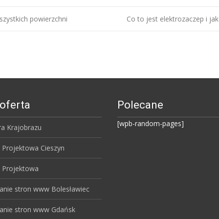
szystkich powierzchni
Co to jest elektrozaczep i ja
oferta
Polecane
[wpb-random-pages]
ra Krajobrazu
 Projektowa Cieszyn
 Projektowa
anie stron www Bolesławiec
anie stron www Gdańsk