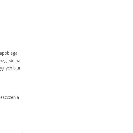
zapobiega
 względu na
jnych biur.
ieszczenia