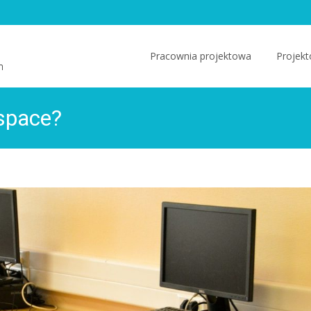
Skip
to
Pracownia projektowa
Projekt
m
content
 space?