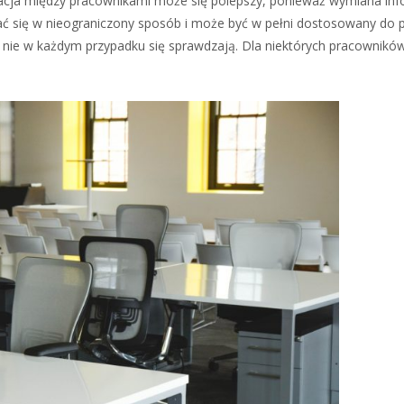
kacja między pracownikami może się polepszy, ponieważ wymiana info
się w nieograniczony sposób i może być w pełni dostosowany do p
 nie w każdym przypadku się sprawdzają. Dla niektórych pracownik