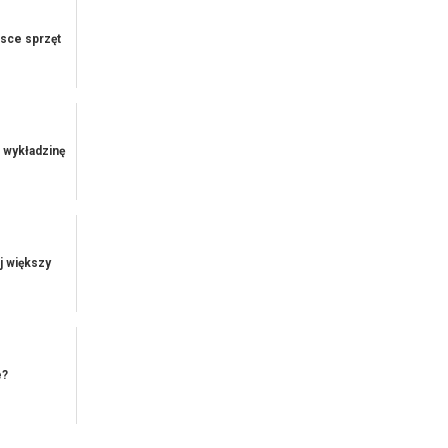
lsce sprzęt
 wykładzinę
j większy
e?