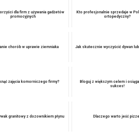
orzyści dla firm z używania gadżetów
Kto profesjonalnie sprzedaje w Po
promocyjnych
ortopedyczny?
anie chorób w uprawie ziemniaka
Jak skutecznie wyczyścić dywan lub
knąć zajęcia komorniczego firmy?
Bloguj z większym celem i osiąga
sukces!
wak granitowy z dozownikiem płynu
Dlaczego warto jeść pizz