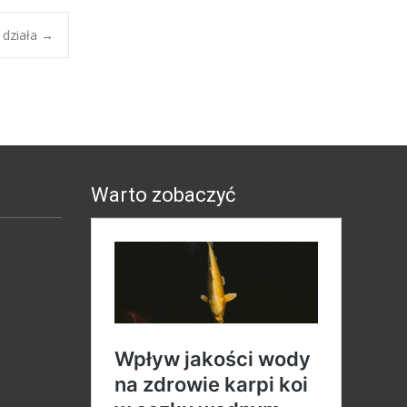
k działa
→
Warto zobaczyć