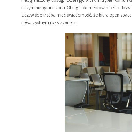
nieograniczony dostęp. Działając w takim trybie, komuni
niczym nieograniczona. Obieg dokumentów może odbywać 
Oczywiście trzeba mieć świadomość, że biura open space
niekorzystnym rozwiązaniem.