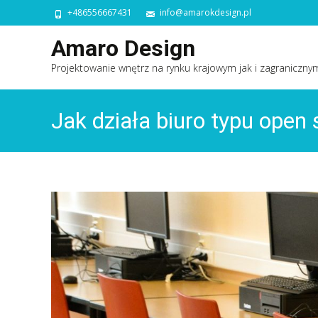
+486556667431
info@amarokdesign.pl
Amaro Design
Projektowanie wnętrz na rynku krajowym jak i zagraniczny
Jak działa biuro typu open