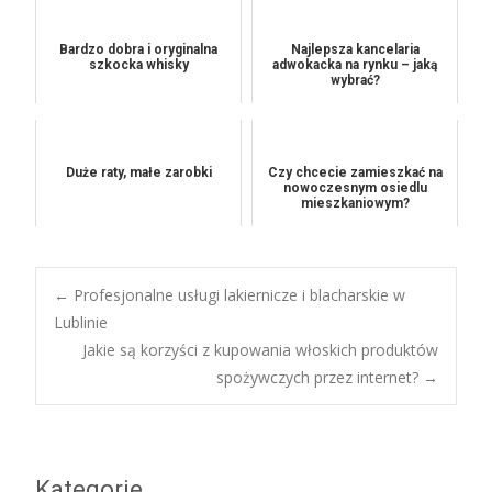
Bardzo dobra i oryginalna
Najlepsza kancelaria
szkocka whisky
adwokacka na rynku – jaką
wybrać?
Duże raty, małe zarobki
Czy chcecie zamieszkać na
nowoczesnym osiedlu
mieszkaniowym?
Post
←
Profesjonalne usługi lakiernicze i blacharskie w
Lublinie
Jakie są korzyści z kupowania włoskich produktów
navigation
spożywczych przez internet?
→
Kategorie