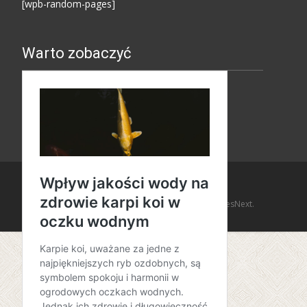
[wpb-random-pages]
Warto zobaczyć
Copyright © Amaro Design
Powered by WordPress
, Theme
i-design
by TemplatesNext.