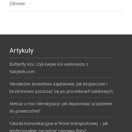
Zdrowie
Artykuły
Butterfly Koi, czyli karpie koi weloniaste z
Narybek.com
Niezależne doradztwo kapitałowe: Jak bezpiecznie i
bezstresowo poruszać się po procedurach bankowych
Metraż a moc klimatyzacji: jak dopasować urządzenie
do powierzchni?
Szkoda komunikacyjna w firmie transportowej – jak
profesjonalnie zarządzać naprawą floty?