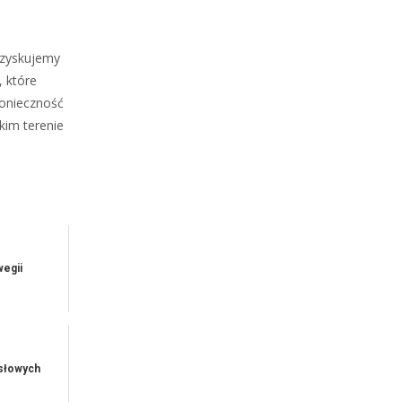
uzyskujemy
, które
konieczność
kim terenie
egii
ysłowych