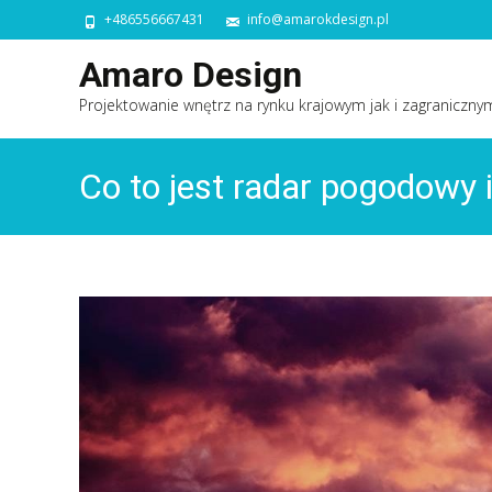
+486556667431
info@amarokdesign.pl
Amaro Design
Projektowanie wnętrz na rynku krajowym jak i zagraniczny
Co to jest radar pogodowy 