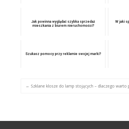
Jak powinna wyglądać szybka sprzedaż
W jaki 
mieszkania z biurem nieruchomości?
Szukasz pomocy przy reklamie swojej marki?
Post
←
Szklane klosze do lamp stojących – dlaczego warto p
navigation