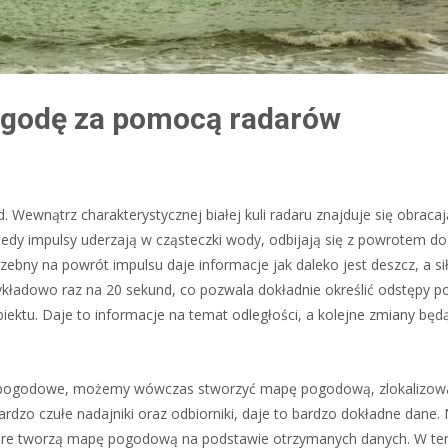
ogodę za pomocą radarów
 Wewnątrz charakterystycznej białej kuli radaru znajduje się obracaj
Kiedy impulsy uderzają w cząsteczki wody, odbijają się z powrotem do
zebny na powrót impulsu daje informacje jak daleko jest deszcz, a si
ykładowo raz na 20 sekund, co pozwala dokładnie określić odstępy 
ektu. Daje to informacje na temat odległości, a kolejne zmiany będ
ty pogodowe, możemy wówczas stworzyć mapę pogodową, zlokalizow
ardzo czułe nadajniki oraz odbiorniki, daje to bardzo dokładne dane.
re tworzą mapę pogodową na podstawie otrzymanych danych. W te