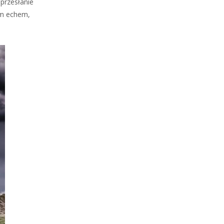
przesłanie
ym echem,