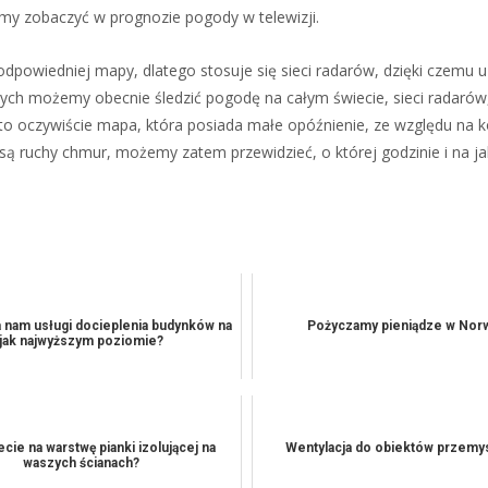
y zobaczyć w prognozie pogody w telewizji.
dpowiedniej mapy, dlatego stosuje się sieci radarów, dzięki czemu 
wych możemy obecnie śledzić pogodę na całym świecie, sieci radarów
to oczywiście mapa, która posiada małe opóźnienie, ze względu na 
ą ruchy chmur, możemy zatem przewidzieć, o której godzinie i na ja
 nam usługi docieplenia budynków na
Pożyczamy pieniądze w Norw
jak najwyższym poziomie?
cie na warstwę pianki izolującej na
Wentylacja do obiektów przem
waszych ścianach?