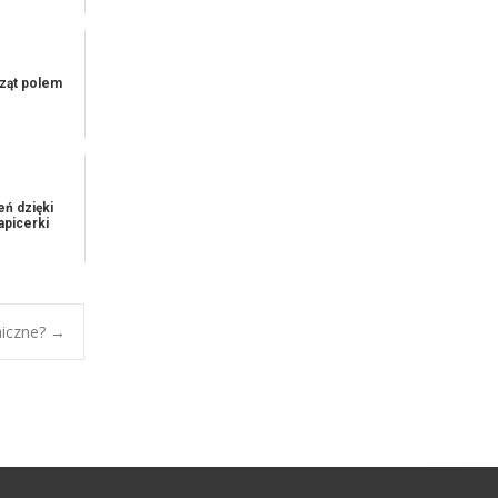
rząt polem
eń dzięki
apicerki
aiczne?
→