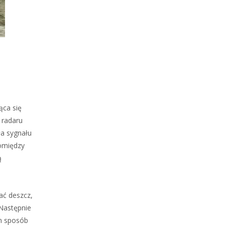
ąca się
 radaru
ła sygnału
pomiędzy
ą
ać deszcz,
 Następnie
n sposób