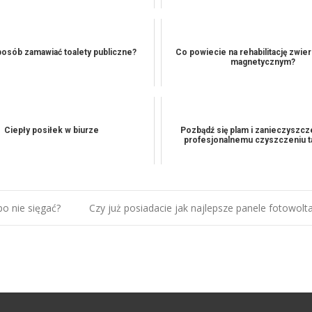
sposób zamawiać toalety publiczne?
Co powiecie na rehabilitację zwie
magnetycznym?
Ciepły posiłek w biurze
Pozbądź się plam i zanieczyszcz
profesjonalnemu czyszczeniu t
o nie sięgać?
Czy już posiadacie jak najlepsze panele fotowolt