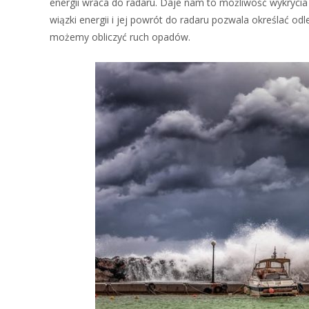
energii wraca do radaru. Daje nam to możliwość wykryci
wiązki energii i jej powrót do radaru pozwala określać o
możemy obliczyć ruch opadów.