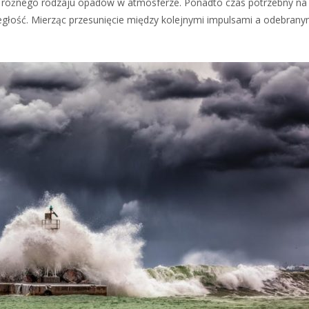
a różnego rodzaju opadów w atmosferze. Ponadto czas potrzebny na 
dległość. Mierząc przesunięcie między kolejnymi impulsami a odebran