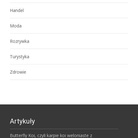
Handel
Moda
Rozrywka
Turystyka
Zdrowie
Artykuły
Butterfly Koi, czyli karpie koi weloniaste z