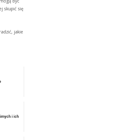
 mogą być
j skupić się
adzić, jakie
e
mych i ich