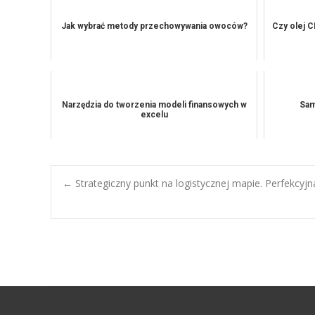
Jak wybrać metody przechowywania owoców?
Czy olej C
Narzędzia do tworzenia modeli finansowych w
Sam
excelu
Post
←
Strategiczny punkt na logistycznej mapie. Perfekcyjn
navigation