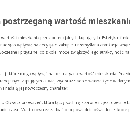
a postrzeganą wartość mieszkani
wartości mieszkania przez potencjalnych kupujących. Estetyka, funk
znacząco wpłynąć na decyzję o zakupie. Przemyślana aranżacja wnę
woczesne i przytulne, co z kolei może zwiększyć jego atrakcyjność na
acji, które mogą wpłynąć na postrzeganą wartość mieszkania. Przed
potencjalnym kupującym łatwiej wyobrazić sobie własne życie w danym
 i nadają jej nowoczesny charakter.
t. Otwarta przestrzeń, która łączy kuchnię z salonem, jest obecnie 
aniu czasu. Warto również zadbać o odpowiednie oświetlenie, które p