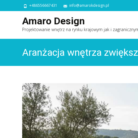
+486556667431
info@amarokdesign.pl
Amaro Design
Projektowanie wnętrz na rynku krajowym jak i zagraniczny
Aranżacja wnętrza zwiększ