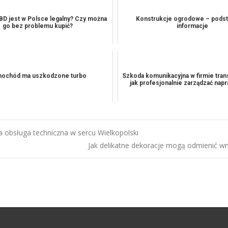
BD jest w Polsce legalny? Czy można
Konstrukcje ogrodowe – pod
go bez problemu kupić?
informacje
ochód ma uszkodzone turbo
Szkoda komunikacyjna w firmie tra
jak profesjonalnie zarządzać napr
a obsługa techniczna w sercu Wielkopolski
Jak delikatne dekoracje mogą odmienić w