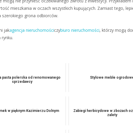
e mogą nie przynieść oczekiwanego zwrotu z inwestycji. Przykładem
ość mieszkania w oczach wszystkich kupujących. Zamiast tego, lepie
la szerokiego grona odbiorców.
i jak
agencja nieruchomości
czy
biuro nieruchomości
, którzy mogą dor
 rynku.
a pasta polerska od renomowanego
Stylowe meble ogrodow
sprzedawcy
nek w pięknym Kazimierzu Dolnym
Zabiegi herbicydowe w zbożach ozi
zalety