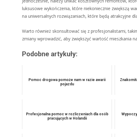
Jednocześnie, należy unikać kosztownych remontów, któr
luksusowe wykończenia, które niekoniecznie zwiększą wart
na uniwersalnych rozwiązaniach, które będą atrakcyjne d
Warto również skonsultować się z profesjonalistami, takim
zmiany wprowadzić, aby zwiększyć wartość mieszkania na
Podobne artykuły:
Pomoc drogowa pomoże nam w razie awarii
Znakomit
pojazdu
Profesjonalna pomoc w rozliczeniach dla osób
Wypoczy
pracujących w Holandii