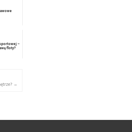
stawowe
nsportowej –
awą floty?
nętrze?
→