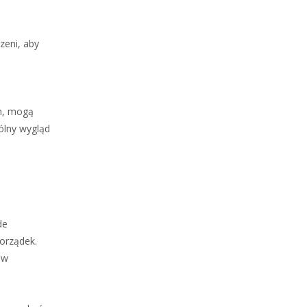
zeni, aby
h, mogą
ólny wygląd
de
porządek.
aw