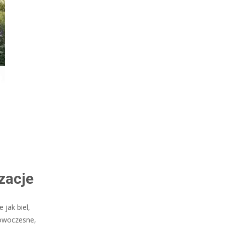
zacje
 jak biel,
nowoczesne,