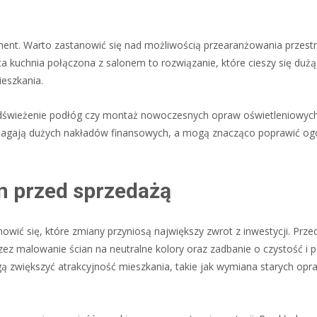
ent. Warto zastanowić się nad możliwością przearanżowania przestr
ta kuchnia połączona z salonem to rozwiązanie, które cieszy się dużą
eszkania.
 odświeżenie podłóg czy montaż nowoczesnych opraw oświetleniowyc
wymagają dużych nakładów finansowych, a mogą znacząco poprawić og
n przed sprzedażą
wić się, które zmiany przyniosą największy zwrot z inwestycji. Prze
ez malowanie ścian na neutralne kolory oraz zadbanie o czystość i 
 zwiększyć atrakcyjność mieszkania, takie jak wymiana starych opr