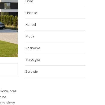
Dom
Finanse
Handel
Moda
Rozrywka
Turystyka
Zdrowie
ynkową oraz
a na
iem oferty