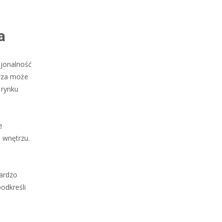
a
cjonalność
trza może
 rynku
e
 wnętrzu.
bardzo
odkreśli