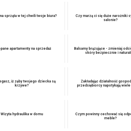
ma sprząta w tej chwili twoje biura?
Czy marzą ci się duże narożniki s
salonie?
pane apartamenty na sprzedaż
Balsamy brązujące - zmieniaj odc
skóry bezpiecznie i natural
egasz, iż zęby twojego dziecka są
Zakładając działalność gospo
krzywe?
przedsiębiorcy napotykają wiel
Wizyta hydraulika w domu
Czym powinny cechować się odp
meble?