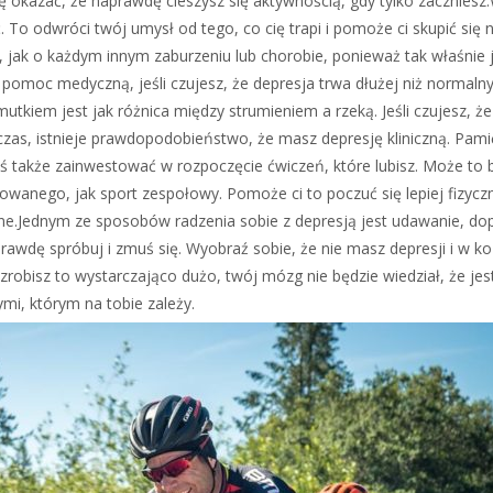
 okazać, że naprawdę cieszysz się aktywnością, gdy tylko zaczniesz.
ić. To odwróci twój umysł od tego, co cię trapi i pomoże ci skupić się 
 jak o każdym innym zaburzeniu lub chorobie, ponieważ tak właśnie j
pomoc medyczną, jeśli czujesz, że depresja trwa dłużej niż normaln
tkiem jest jak różnica między strumieniem a rzeką. Jeśli czujesz, że
zas, istnieje prawdopodobieństwo, że masz depresję kliniczną. Pamię
ś także zainwestować w rozpoczęcie ćwiczeń, które lubisz. Może to 
owanego, jak sport zespołowy. Pomoże ci to poczuć się lepiej fizyczn
e.Jednym ze sposobów radzenia sobie z depresją jest udawanie, dopó
prawdę spróbuj i zmuś się. Wyobraź sobie, że nie masz depresji i w ko
zrobisz to wystarczająco dużo, twój mózg nie będzie wiedział, że jes
mi, którym na tobie zależy.