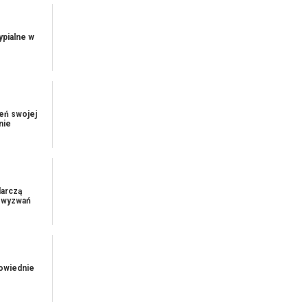
ypialne w
ień swojej
nie
darczą
e wyzwań
owiednie