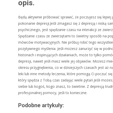
opis.
Będą aktywnie próbować sprawić, że poczujesz się lepiej
pokonanie depresji.Jeśli zmagasz się z depresją i niską 
psychicznego, jest spędzanie czasu na interakcji ze zwier
Spędzanie czasu ze zwierzętami to świetny sposób na po
mówców motywacyjnych. Nie próbuj robić tego wszystkieg
pozytywnego myślenia. Jeśli możesz zanurzyć się w podn
historiach i inspirujących działaniach, może to tylko pom
depresji, nawet jeśli masz wiele jej objawów. Możesz mie
okresu przygnębienia, co w dzisiejszych czasach jest aż 
leki lub inne metody leczenia, które pomogą Ci poczuć się 
który spędza z Tobą czas zadając wiele pytań.Jeśli możes
siebie lub kogoś, kogo znasz, to świetnie. Z depresją tru
profesjonalnej pomocy, jeśli to konieczne.
Podobne artykuły: