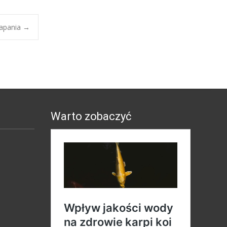
rapania
→
Warto zobaczyć