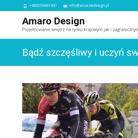
+486556667431
info@amarokdesign.pl
Amaro Design
Projektowanie wnętrz na rynku krajowym jak i zagraniczny
Bądź szczęśliwy i uczyń s