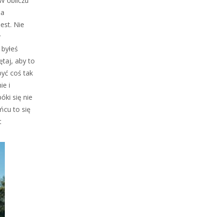
W obliczu
na
est. Nie
y
 byłeś
taj, aby to
być coś tak
ie i
ki się nie
ńcu to się
t