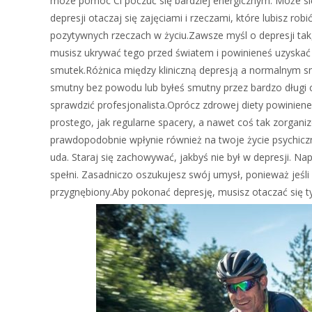
może pomóc Ci poczuć się bardziej energicznym. Może się
depresji otaczaj się zajęciami i rzeczami, które lubisz rob
pozytywnych rzeczach w życiu.Zawsze myśl o depresji tak,
musisz ukrywać tego przed światem i powinieneś uzyskać 
smutek.Różnica między kliniczną depresją a normalnym smu
smutny bez powodu lub byłeś smutny przez bardzo długi c
sprawdzić profesjonalista.Oprócz zdrowej diety powiniene
prostego, jak regularne spacery, a nawet coś tak zorganiz
prawdopodobnie wpłynie również na twoje życie psychiczn
uda. Staraj się zachowywać, jakbyś nie był w depresji. Na
spełni. Zasadniczo oszukujesz swój umysł, ponieważ jeśli 
przygnębiony.Aby pokonać depresję, musisz otaczać się ty