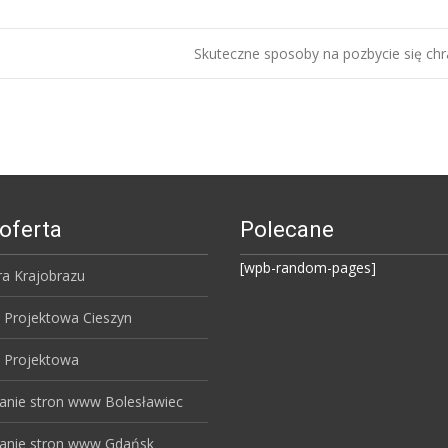
Skuteczne sposoby na pozbycie się ch
oferta
Polecane
[wpb-random-pages]
ra Krajobrazu
 Projektowa Cieszyn
 Projektowa
anie stron www Bolesławiec
anie stron www Gdańsk