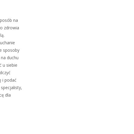
sposób na
go zdrowia
lą.
łuchanie
ne sposoby
h na duchu
 u siebie
adczyć
ę i podać
specjalisty,
cę dla