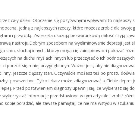
 przez cały dzień. Otoczenie się pozytywnymi wpływami to najlepszy 
samooceną, jedną z najlepszych rzeczy, które możesz zrobić dla swoje
zętami i przyrodą. Zwierzęta okazują bezwarunkową miłość i żyją chwi
prawę nastroju.Dobrym sposobem na wyeliminowanie depresji jest s
o sam, słuchaj innych, którzy mogą cię zainspirować i pokazać róż
oszących na duchu myślach innych lub przeczytać o ich podnoszącyc
óc ci poczuć się mniej przygnębionym.Ważne jest, aby nie diagnozować
ć inny, jeszcze cięższy stan. Oczywiście możesz też po prostu doświ
nazbyt powszechne. Tylko lekarz może zdiagnozować u Ciebie depresj
lepiej. Przed postawieniem diagnozy upewnij się, że wybierasz się do 
z wykorzystać informacje przedstawione w tym artykule i zrobić różni
dno sobie poradzić, ale zawsze pamiętaj, że nie ma wstydu w szukaniu