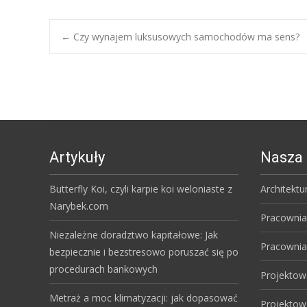
Post
←
Czy wynajem luksusowych samochodów ma sens?
navigation
Artykuły
Nasza 
Butterfly Koi, czyli karpie koi weloniaste z
Architektu
Narybek.com
Pracownia
Niezależne doradztwo kapitałowe: Jak
Pracownia
bezpiecznie i bezstresowo poruszać się po
procedurach bankowych
Projektow
Metraż a moc klimatyzacji: jak dopasować
Projektow