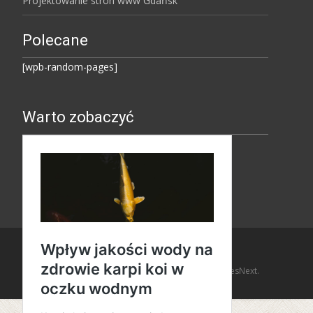
Projektowanie stron www Gdańsk
Polecane
[wpb-random-pages]
Warto zobaczyć
Copyright © Amaro Design
Powered by WordPress
, Theme
i-design
by TemplatesNext.