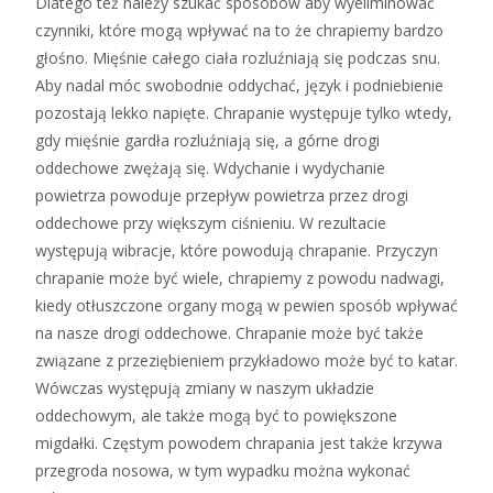
Dlatego też należy szukać sposobów aby wyeliminować
czynniki, które mogą wpływać na to że chrapiemy bardzo
głośno. Mięśnie całego ciała rozluźniają się podczas snu.
Aby nadal móc swobodnie oddychać, język i podniebienie
pozostają lekko napięte. Chrapanie występuje tylko wtedy,
gdy mięśnie gardła rozluźniają się, a górne drogi
oddechowe zwężają się. Wdychanie i wydychanie
powietrza powoduje przepływ powietrza przez drogi
oddechowe przy większym ciśnieniu. W rezultacie
występują wibracje, które powodują chrapanie. Przyczyn
chrapanie może być wiele, chrapiemy z powodu nadwagi,
kiedy otłuszczone organy mogą w pewien sposób wpływać
na nasze drogi oddechowe. Chrapanie może być także
związane z przeziębieniem przykładowo może być to katar.
Wówczas występują zmiany w naszym układzie
oddechowym, ale także mogą być to powiększone
migdałki. Częstym powodem chrapania jest także krzywa
przegroda nosowa, w tym wypadku można wykonać