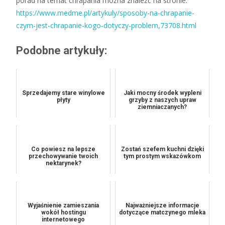
porad na temat chrapania można znaleźć na stronie:
https://www.medme.pl/artykuly/sposoby-na-chrapanie-
czym-jest-chrapanie-kogo-dotyczy-problem,73708.html
Podobne artykuły:
Sprzedajemy stare winylowe
Jaki mocny środek wypleni
płyty
grzyby z naszych upraw
ziemniaczanych?
Co powiesz na lepsze
Zostań szefem kuchni dzięki
przechowywanie twoich
tym prostym wskazówkom
nektarynek?
Wyjaśnienie zamieszania
Najważniejsze informacje
wokół hostingu
dotyczące matczynego mleka
internetowego