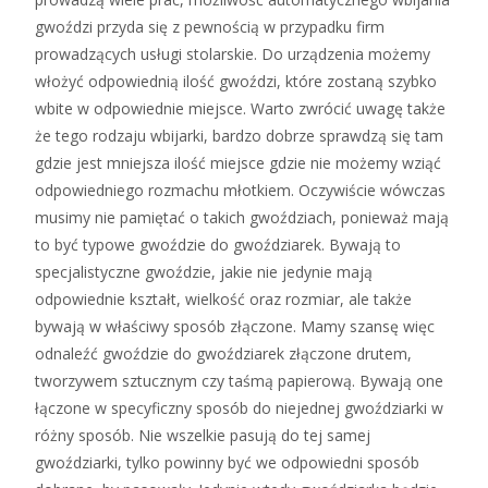
gwoździ przyda się z pewnością w przypadku firm
prowadzących usługi stolarskie. Do urządzenia możemy
włożyć odpowiednią ilość gwoździ, które zostaną szybko
wbite w odpowiednie miejsce. Warto zwrócić uwagę także
że tego rodzaju wbijarki, bardzo dobrze sprawdzą się tam
gdzie jest mniejsza ilość miejsce gdzie nie możemy wziąć
odpowiedniego rozmachu młotkiem. Oczywiście wówczas
musimy nie pamiętać o takich gwoździach, ponieważ mają
to być typowe gwoździe do gwoździarek. Bywają to
specjalistyczne gwoździe, jakie nie jedynie mają
odpowiednie kształt, wielkość oraz rozmiar, ale także
bywają w właściwy sposób złączone. Mamy szansę więc
odnaleźć gwoździe do gwoździarek złączone drutem,
tworzywem sztucznym czy taśmą papierową. Bywają one
łączone w specyficzny sposób do niejednej gwoździarki w
różny sposób. Nie wszelkie pasują do tej samej
gwoździarki, tylko powinny być we odpowiedni sposób