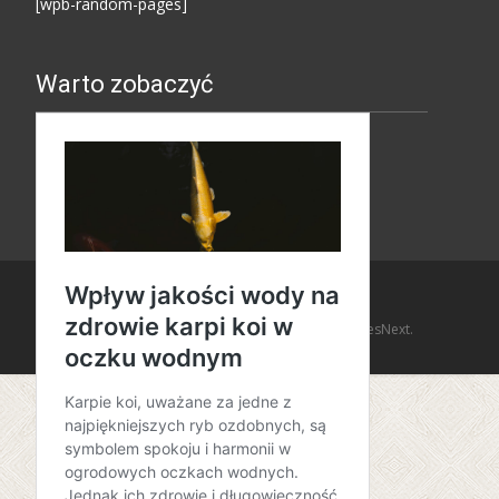
[wpb-random-pages]
Warto zobaczyć
Copyright © Amaro Design
Powered by WordPress
, Theme
i-design
by TemplatesNext.