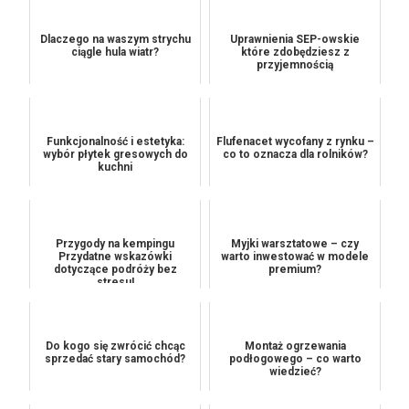
Dlaczego na waszym strychu
Uprawnienia SEP-owskie
ciągle hula wiatr?
które zdobędziesz z
przyjemnością
Funkcjonalność i estetyka:
Flufenacet wycofany z rynku –
wybór płytek gresowych do
co to oznacza dla rolników?
kuchni
Przygody na kempingu
Myjki warsztatowe – czy
Przydatne wskazówki
warto inwestować w modele
dotyczące podróży bez
premium?
stresu!
Do kogo się zwrócić chcąc
Montaż ogrzewania
sprzedać stary samochód?
podłogowego – co warto
wiedzieć?