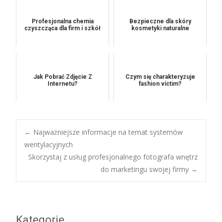
Profesjonalna chemia
Bezpieczne dla skóry
czyszcząca dla firm i szkół
kosmetyki naturalne
Jak Pobrać Zdjęcie Z
Czym się charakteryzuje
Internetu?
fashion victim?
Post
←
Najważniejsze informacje na temat systemów
wentylacyjnych
Skorzystaj z usług profesjonalnego fotografa wnętrz
navigation
do marketingu swojej firmy
→
Kategorie