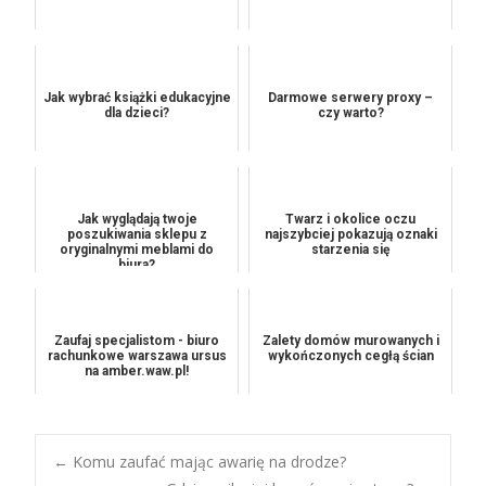
Jak wybrać książki edukacyjne
Darmowe serwery proxy –
dla dzieci?
czy warto?
Jak wyglądają twoje
Twarz i okolice oczu
poszukiwania sklepu z
najszybciej pokazują oznaki
oryginalnymi meblami do
starzenia się
biura?
Zaufaj specjalistom - biuro
Zalety domów murowanych i
rachunkowe warszawa ursus
wykończonych cegłą ścian
na amber.waw.pl!
Post
←
Komu zaufać mając awarię na drodze?