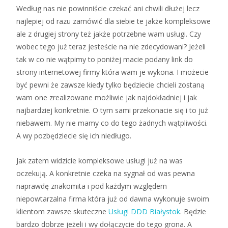
Według nas nie powinniście czekać ani chwili dłużej lecz
najlepiej od razu zamówić dla siebie te jakże kompleksowe
ale z drugiej strony też jakże potrzebne wam usługi. Czy
wobec tego już teraz jesteście na nie zdecydowani? Jeżeli
tak w co nie wątpimy to poniżej macie podany link do
strony internetowej firmy która wam je wykona. I możecie
być pewni że zawsze kiedy tylko będziecie chcieli zostaną
wam one zrealizowane możliwie jak najdokładniej i jak
najbardziej konkretnie. O tym sami przekonacie się i to już
niebawem. My nie mamy co do tego żadnych wątpliwości.
A wy pozbędziecie się ich niedługo.
Jak zatem widzicie kompleksowe usługi już na was
oczekują. A konkretnie czeka na sygnał od was pewna
naprawdę znakomita i pod każdym względem
niepowtarzalna firma która już od dawna wykonuje swoim
klientom zawsze skuteczne
Usługi DDD Białystok
. Będzie
bardzo dobrze jeżeli i wy dołączycie do tego grona. A