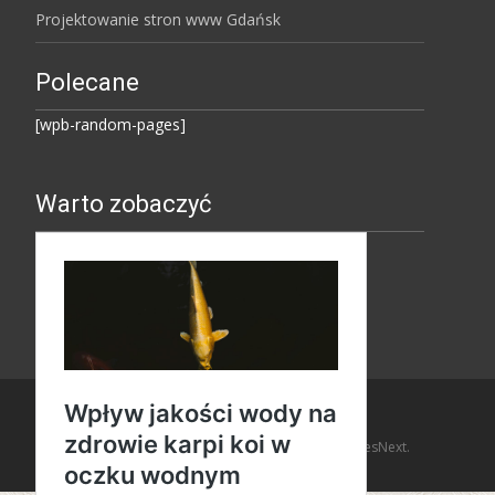
Projektowanie stron www Gdańsk
Polecane
[wpb-random-pages]
Warto zobaczyć
Copyright © Amaro Design
Powered by WordPress
, Theme
i-design
by TemplatesNext.