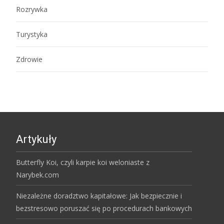
Rozrywka
Turystyka
Zdrowie
Artykuły
Butterfly Koi, czyli karpie koi weloniaste z
Narybek.com
Niezależne doradztwo kapitałowe: Jak bezpiecznie i
bezstresowo poruszać się po procedurach bankowych