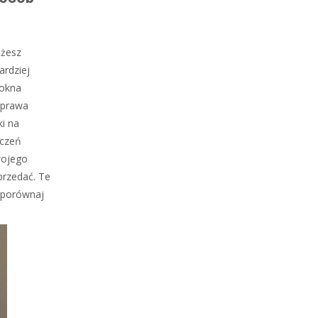
ożesz
ardziej
 okna
Poprawa
i na
yczeń
wojego
przedać. Te
i porównaj