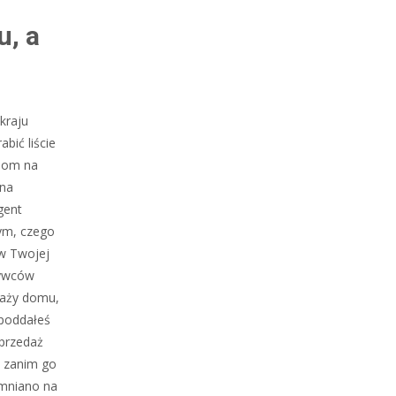
u, a
kraju
bić liście
 dom na
ena
gent
ym, czego
 w Twojej
bywców
edaży domu,
 poddałeś
sprzedaż
, zanim go
omniano na