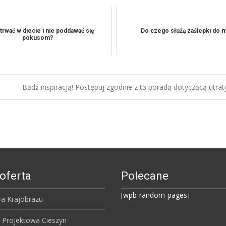
trwać w diecie i nie poddawać się
Do czego służą zaślepki do m
pokusom?
Bądź inspiracją! Postępuj zgodnie z tą poradą dotyczącą utrat
oferta
Polecane
[wpb-random-pages]
ra Krajobrazu
 Projektowa Cieszyn