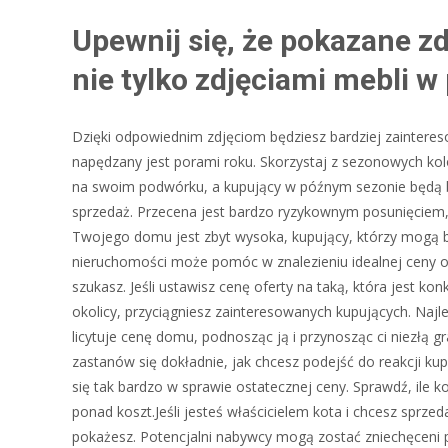
Upewnij się, że pokazane zd
nie tylko zdjęciami mebli w
Dzięki odpowiednim zdjęciom będziesz bardziej zaintere
napędzany jest porami roku. Skorzystaj z sezonowych kolor
na swoim podwórku, a kupujący w późnym sezonie będą 
sprzedaż. Przecena jest bardzo ryzykownym posunięciem, k
Twojego domu jest zbyt wysoka, kupujący, którzy mogą b
nieruchomości może pomóc w znalezieniu idealnej ceny 
szukasz. Jeśli ustawisz cenę oferty na taką, która jest
okolicy, przyciągniesz zainteresowanych kupujących. Naj
licytuje cenę domu, podnosząc ją i przynosząc ci niezłą 
zastanów się dokładnie, jak chcesz podejść do reakcji k
się tak bardzo w sprawie ostatecznej ceny. Sprawdź, ile 
ponad koszt.Jeśli jesteś właścicielem kota i chcesz sprz
pokażesz. Potencjalni nabywcy mogą zostać zniechęceni