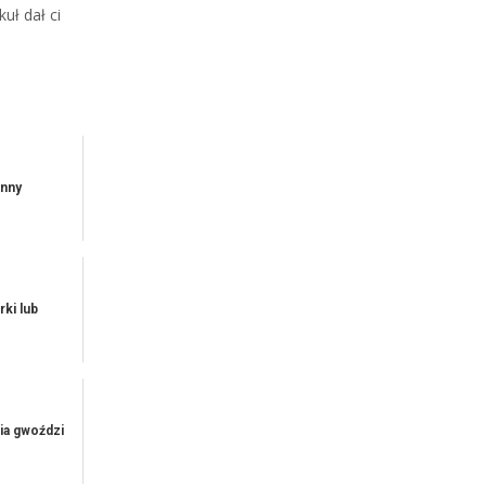
uł dał ci
enny
rki lub
ia gwoździ