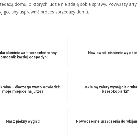
rzedażą domu, o których ludzie nie zdają sobie sprawy. Powyższy artyk
Użyj go, aby usprawnić proces sprzedaży domu.
anka aluminiowa – wszechstronny
Nawiewnik ciśnieniowy oki
pomocnik każdej gospodyni
 kraina – dlaczego warto odwiedzić
Jakie są zalety wynajęcia druka
moje miejsce na jurze?
kserokopiarki?
Nasz piękny wygląd
Nowoczesne urządzenia do wbijan