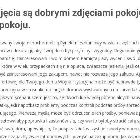
jęcia są dobrymi zdjęciami pokoj
 pokoju.
sowany swoją nieruchomością.Rynek mieszkaniowy w wielu częściach 
ów i dekoracji, aby Twój dom był przytulny i wygodny. Regularnie gra
bardziej zainteresowani Twoim domem.Pamiętaj, aby wycenić swój
tóre w wielu przypadkach się nie opłaca, zwłaszcza jesienią. Jeśli c
yć zainteresowani jego zakupem, nawet nie rozważą jego zakupu. A
ofertowej dla Twojego domu.Wojna licytacyjna może być naprawdę t
 konkurencyjna w stosunku do innych domów wystawionych na sprzedaż
lepszym scenariuszem jest to, że dwóch lub więcej potencjalnych na
gratkę.Jeśli napotkasz problemy podczas kontroli podczas próby sprz
upującego. Pierwszą myślą może być odrzucenie ich prośby, ponieważ
kosztowałaby poprawka i zastanów się, czy warto byłoby stracić całą 
edać swój dom, upewnij się, że posprzątałeś wszystkie kuwety w domu
 przez zapachy zwierząt domowych i przejść na zakup domu.Jak wsp