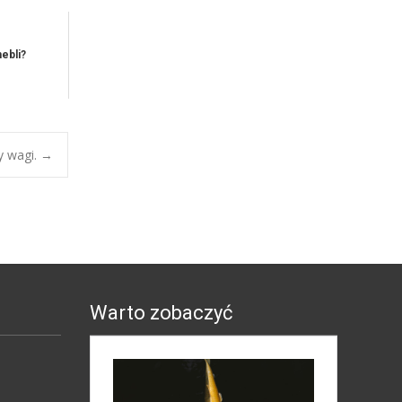
ebli?
y wagi.
→
Warto zobaczyć