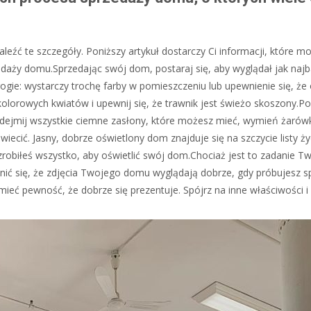
leźć te szczegóły. Poniższy artykuł dostarczy Ci informacji, które m
daży domu.Sprzedając swój dom, postaraj się, aby wyglądał jak najb
rogie: wystarczy trochę farby w pomieszczeniu lub upewnienie się, że
 kolorowych kwiatów i upewnij się, że trawnik jest świeżo skoszony.
dejmij wszystkie ciemne zasłony, które możesz mieć, wymień żarówk
iecić. Jasny, dobrze oświetlony dom znajduje się na szczycie listy ż
e zrobiłeś wszystko, aby oświetlić swój dom.Chociaż jest to zadanie T
ić się, że zdjęcia Twojego domu wyglądają dobrze, gdy próbujesz s
ieć pewność, że dobrze się prezentuje. Spójrz na inne właściwości 