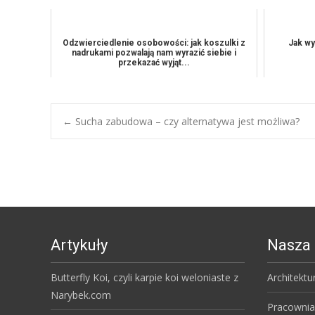
Odzwierciedlenie osobowości: jak koszulki z
Jak wy
nadrukami pozwalają nam wyrazić siebie i
przekazać wyjąt...
Post
←
Sucha zabudowa – czy alternatywa jest możliwa?
navigation
Artykuły
Nasza 
Butterfly Koi, czyli karpie koi weloniaste z
Architektu
Narybek.com
Pracownia