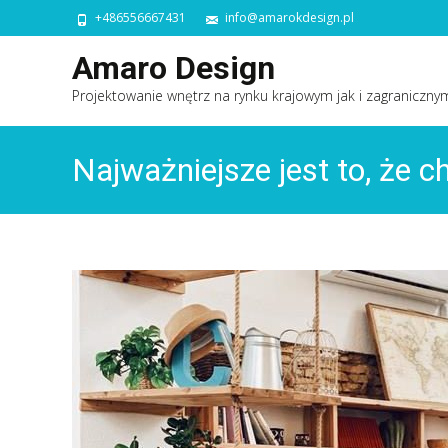
+486556667431
info@amarokdesign.pl
Amaro Design
Projektowanie wnętrz na rynku krajowym jak i zagraniczny
Najważniejsze jest to, że c