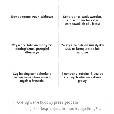
Nowoczesne wózki widłowe
Schorzenia i wady wzroku,
które można leczyć u
warszawskich okulistów
Czy worki foliowe mogą być
Zalety z zainstalowania dysku
ekologiczne? przegląd
SSD na komputerze lub
alternatyw
laptopie
Czy leasing samochodu to
Szampon z kofeiną: klucz do
rozwiązanie stworzone z
zdrowych włosów i skóry
myślą o firmach?
głowy
Post
←
Obsługiwanie budowy przez geodetę
Jak uniknąć zajęcia komorniczego firmy?
→