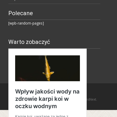
Polecane
[wpb-random-pages]
Warto zobaczyć
Copyright © Amaro Design
Powered by WordPress
, Theme
i-design
by TemplatesNext.