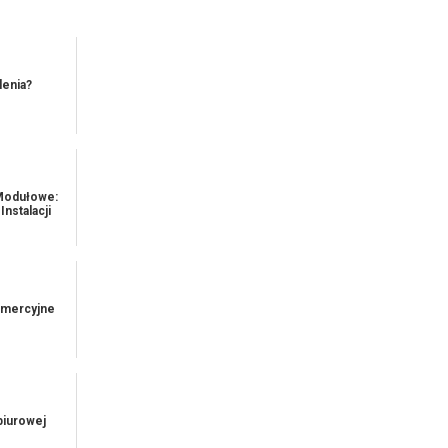
lenia?
 Modułowe:
nstalacji
omercyjne
biurowej