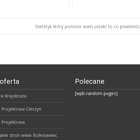
Dietetyk który pomoże wam ustalić to co powinniśc
oferta
Polecane
[wpb-random-pages]
ra Krajobrazu
 Projektowa Cieszyn
 Projektowa
anie stron www Bolesławiec