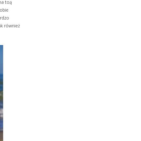
na toą
sobie
ardzo
ak również