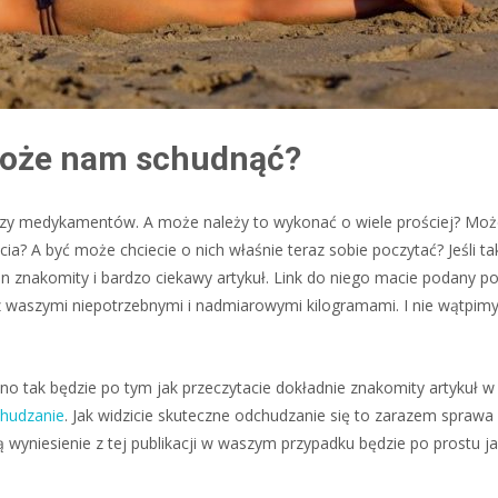
może nam schudnąć?
y medykamentów. A może należy to wykonać o wiele prościej? Może
a? A być może chciecie o nich właśnie teraz sobie poczytać? Jeśli ta
en znakomity i bardzo ciekawy artykuł. Link do niego macie podany po
 waszymi niepotrzebnymi i nadmiarowymi kilogramami. I nie wątpimy
o tak będzie po tym jak przeczytacie dokładnie znakomity artykuł w
chudzanie
. Jak widzicie skuteczne odchudzanie się to zarazem sprawa i
wyniesienie z tej publikacji w waszym przypadku będzie po prostu jak