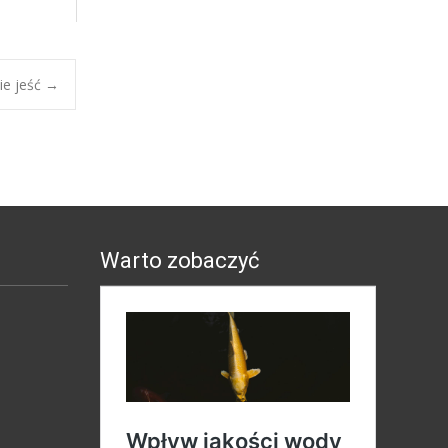
ie jeść
→
Warto zobaczyć