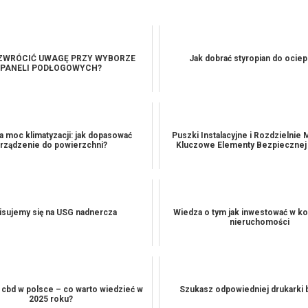
 ZWRÓCIĆ UWAGĘ PRZY WYBORZE
Jak dobrać styropian do ociep
PANELI PODŁOGOWYCH?
a moc klimatyzacji: jak dopasować
Puszki Instalacyjne i Rozdzielnie
rządzenie do powierzchni?
Kluczowe Elementy Bezpiecznej I
isujemy się na USG nadnercza
Wiedza o tym jak inwestować w k
nieruchomości
 cbd w polsce – co warto wiedzieć w
Szukasz odpowiedniej drukarki 
2025 roku?