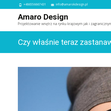
+486556667431
info@amarokdesign.pl
Amaro Design
Projektowanie wnętrz na rynku krajowym jak i zagraniczny
Czy właśnie teraz zastanaw