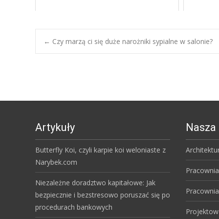
Post
←
Czy marzą ci się duże narożniki sypialne w salonie?
navigation
Artykuły
Nasza 
Butterfly Koi, czyli karpie koi weloniaste z
Architektu
Narybek.com
Pracownia
Niezależne doradztwo kapitałowe: Jak
Pracownia
bezpiecznie i bezstresowo poruszać się po
procedurach bankowych
Projektow