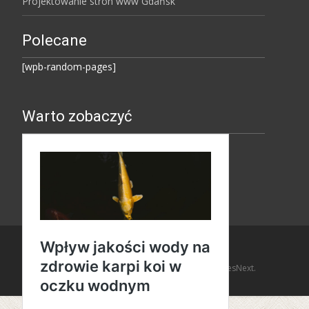
Projektowanie stron www Gdańsk
Polecane
[wpb-random-pages]
Warto zobaczyć
Copyright © Amaro Design
Powered by WordPress
, Theme
i-design
by TemplatesNext.