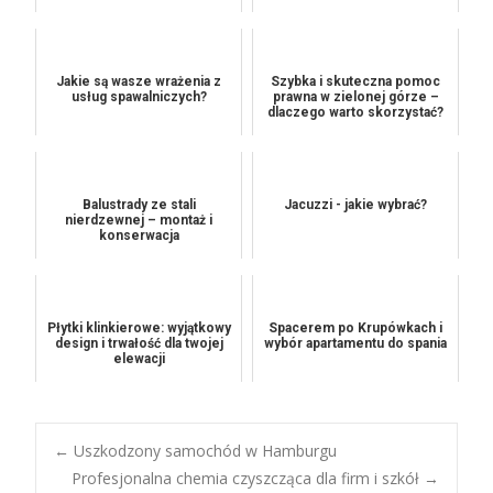
Jakie są wasze wrażenia z
Szybka i skuteczna pomoc
usług spawalniczych?
prawna w zielonej górze –
dlaczego warto skorzystać?
Balustrady ze stali
Jacuzzi - jakie wybrać?
nierdzewnej – montaż i
konserwacja
Płytki klinkierowe: wyjątkowy
Spacerem po Krupówkach i
design i trwałość dla twojej
wybór apartamentu do spania
elewacji
Post
←
Uszkodzony samochód w Hamburgu
Profesjonalna chemia czyszcząca dla firm i szkół
→