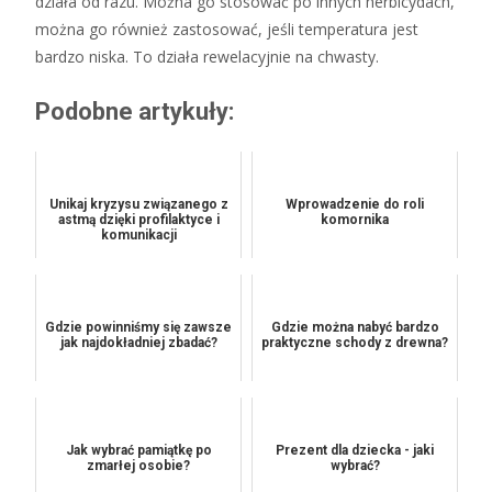
działa od razu. Można go stosować po innych herbicydach,
można go również zastosować, jeśli temperatura jest
bardzo niska. To działa rewelacyjnie na chwasty.
Podobne artykuły:
Unikaj kryzysu związanego z
Wprowadzenie do roli
astmą dzięki profilaktyce i
komornika
komunikacji
Gdzie powinniśmy się zawsze
Gdzie można nabyć bardzo
jak najdokładniej zbadać?
praktyczne schody z drewna?
Jak wybrać pamiątkę po
Prezent dla dziecka - jaki
zmarłej osobie?
wybrać?