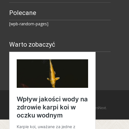
Polecane
[wpb-random-pages]
Warto zobaczyć
Copyright © Amaro Design
Powered by WordPress
, Theme
i-design
by TemplatesNext.