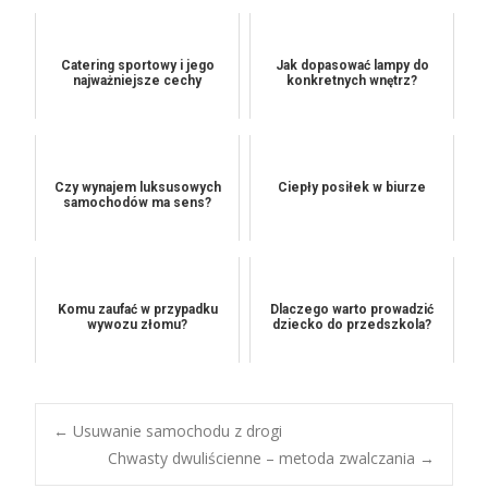
Catering sportowy i jego
Jak dopasować lampy do
najważniejsze cechy
konkretnych wnętrz?
Czy wynajem luksusowych
Ciepły posiłek w biurze
samochodów ma sens?
Komu zaufać w przypadku
Dlaczego warto prowadzić
wywozu złomu?
dziecko do przedszkola?
Post
←
Usuwanie samochodu z drogi
Chwasty dwuliścienne – metoda zwalczania
→