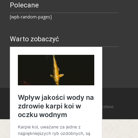
Polecane
[wpb-random-pages]
Warto zobaczyć
Copyright © Amaro Design
Powered by WordPress
, Theme
i-design
by TemplatesNext.