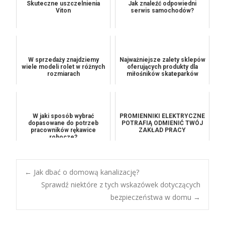
Skuteczne uszczelnienia
Jak znaleźć odpowiedni
Viton
serwis samochodów?
W sprzedaży znajdziemy
Najważniejsze zalety sklepów
wiele modeli rolet w różnych
oferujących produkty dla
rozmiarach
miłośników skateparków
W jaki sposób wybrać
PROMIENNIKI ELEKTRYCZNE
dopasowane do potrzeb
POTRAFIĄ ODMIENIĆ TWÓJ
pracowników rękawice
ZAKŁAD PRACY
robocze?
Post
←
Jak dbać o domową kanalizację?
Sprawdź niektóre z tych wskazówek dotyczących
bezpieczeństwa w domu
→
navigation