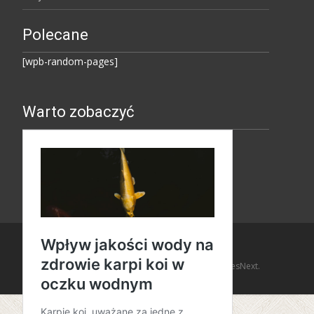
Polecane
[wpb-random-pages]
Warto zobaczyć
Copyright © Amaro Design
Powered by WordPress
, Theme
i-design
by TemplatesNext.