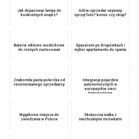
Jak dopasować lampy do
Gdzie sprzedać używany
konkretnych wnętrz?
sprzęt foto? komis czy skup?
Baterie niklowo-wodorkowe
Spacerem po Krupówkach i
do różnych zastosowań
wybór apartamentu do spania
Znakomita pasta polerska od
Integracja pojazdów
renomowanego sprzedawcy
autonomicznych w
europejskie sieci
transportowe
Wyjątkowe miejsca do
Skuteczna walka z
zwiedzania w Polsce
niechcianymi mrówkami