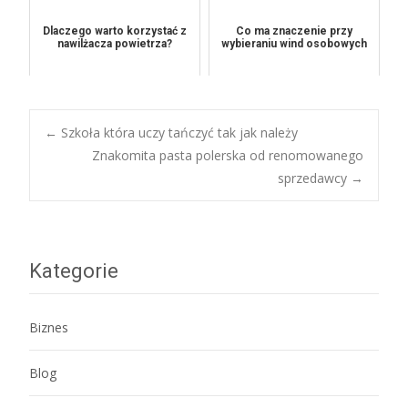
Dlaczego warto korzystać z
Co ma znaczenie przy
nawilżacza powietrza?
wybieraniu wind osobowych
Post
←
Szkoła która uczy tańczyć tak jak należy
Znakomita pasta polerska od renomowanego
sprzedawcy
→
navigation
Kategorie
Biznes
Blog