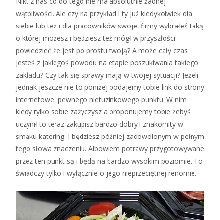
Nikt z nas co do tego nie ma absolutnie żadnej
wątpliwości. Ale czy na przykład i ty już kiedykolwiek dla
siebie lub też i dla pracowników swojej firmy wybrałeś taką
o której możesz i będziesz też mógł w przyszłości
powiedzieć że jest po prostu twoją? A może cały czas
jesteś z jakiegoś powodu na etapie poszukiwania takiego
zakładu? Czy tak się sprawy mają w twojej sytuacji? Jeżeli
jednak jeszcze nie to poniżej podajemy tobie link do strony
internetowej pewnego nietuzinkowego punktu. W nim
kiedy tylko sobie zażyczysz a proponujemy tobie żebyś
uczynił to teraz zakupisz bardzo dobry i znakomity w
smaku katering. I będziesz później zadowolonym w pełnym
tego słowa znaczeniu. Albowiem potrawy przygotowywane
przez ten punkt są i będą na bardzo wysokim poziomie. To
świadczy tylko i wyłącznie o jego nieprzeciętnej renomie.