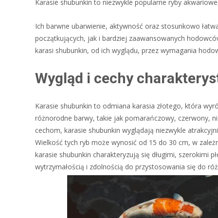
Karasie shubunkin to niezwykle popularne ryby akwariowe,
Ich barwne ubarwienie, aktywność oraz stosunkowo łatw
początkujących, jak i bardziej zaawansowanych hodowców
karasi shubunkin, od ich wyglądu, przez wymagania hodowl
Wygląd i cechy charakterys
Karasie shubunkin to odmiana karasia złotego, która wyr
różnorodne barwy, takie jak pomarańczowy, czerwony, nie
cechom, karasie shubunkin wyglądają niezwykle atrakcy
Wielkość tych ryb może wynosić od 15 do 30 cm, w zależ
karasie shubunkin charakteryzują się długimi, szerokimi pł
wytrzymałością i zdolnością do przystosowania się do r