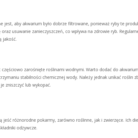
 jest, aby akwarium było dobrze filtrowane, ponieważ ryby te produ
ę oraz usuwanie zanieczyszczeń, co wpływa na zdrowie ryb. Regular
 jakość.
st częściowo zarośnięte roślinami wodnymi. Warto dodać do akwarium 
trzymaniu stabilności chemicznej wody. Należy jednak unikać roślin z
je zniszczyć lub wykopać.
 jeść różnorodne pokarmy, zarówno roślinne, jak i zwierzęce. Ich di
kładniki odżywcze.