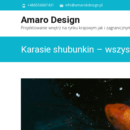
+486556667431
info@amarokdesign.pl
Amaro Design
Projektowanie wnętrz na rynku krajowym jak i zagraniczny
Karasie shubunkin – wszys