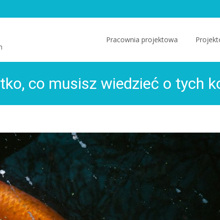
Skip
to
Pracownia projektowa
Projekt
m
content
tko, co musisz wiedzieć o tych 