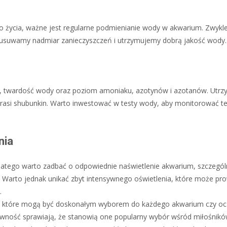
 życia, ważne jest regularne podmienianie wody w akwarium. Zwykl
 usuwamy nadmiar zanieczyszczeń i utrzymujemy dobrą jakość wody.
pH, twardość wody oraz poziom amoniaku, azotynów i azotanów. Utrz
rasi shubunkin. Warto inwestować w testy wody, aby monitorować te 
nia
 dlatego warto zadbać o odpowiednie naświetlenie akwarium, szczegól
. Warto jednak unikać zbyt intensywnego oświetlenia, które może pr
.
yby, które mogą być doskonałym wyborem do każdego akwarium czy o
ywność sprawiają, że stanowią one popularny wybór wśród miłośnik