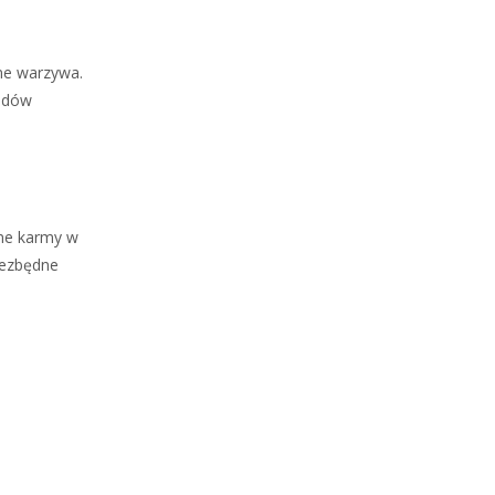
ane warzywa.
ządów
zne karmy w
iezbędne