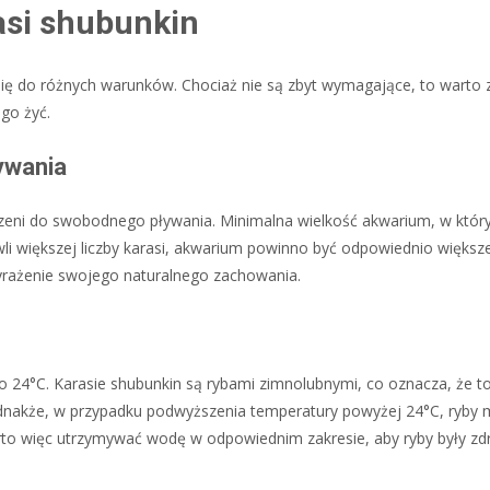
si shubunkin
się do różnych warunków. Chociaż nie są zbyt wymagające, to warto
go żyć.
ywania
strzeni do swobodnego pływania. Minimalna wielkość akwarium, w kt
li większej liczby karasi, akwarium powinno być odpowiednio większe
yrażenie swojego naturalnego zachowania.
4°C. Karasie shubunkin są rybami zimnolubnymi, co oznacza, że to
Jednakże, w przypadku podwyższenia temperatury powyżej 24°C, ryby
rto więc utrzymywać wodę w odpowiednim zakresie, aby ryby były zd