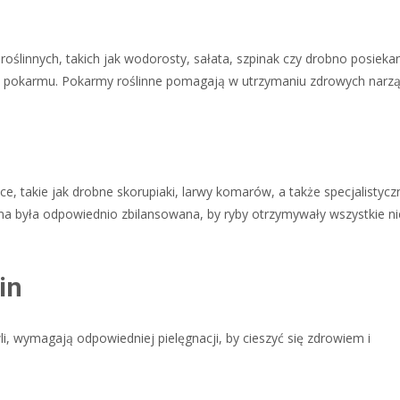
oślinnych, takich jak wodorosty, sałata, szpinak czy drobno posiek
dło pokarmu. Pokarmy roślinne pomagają w utrzymaniu zdrowych nar
e, takie jak drobne skorupiaki, larwy komarów, a także specjalistyc
rma była odpowiednio zbilansowana, by ryby otrzymywały wszystkie n
in
, wymagają odpowiedniej pielęgnacji, by cieszyć się zdrowiem i