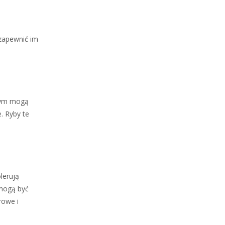
 zapewnić im
órym mogą
. Ryby te
lerują
 mogą być
rowe i