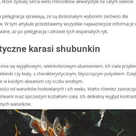
 które zyskały serca wielu miłośników akwarystyki na całym świecie.
a pielęgnacja sprawiają, że są doskonałym wyborem zarówno dla
. W tym artykule przedstawimy wszystkie najważniejsze informacje
ane, aż po pielęgnację i zdrowie tych wspaniałych ryb.
tyczne karasi shubunkin
óżnia się wyjątkowym, wielokolorowym ubarwieniem. Ich ciała przybie
bieski czy biały, z charakterystycznym, błyszczącym połyskiem. Dzię
jnie w każdym akwarium czy oczku wodnym.
ności od warunków hodowlanych i ich wieku. Warto również zaznaczy
etwami oraz spiczastym kształtem ciała. Ich delikatny wygląd kontrast
óżnych warunków.