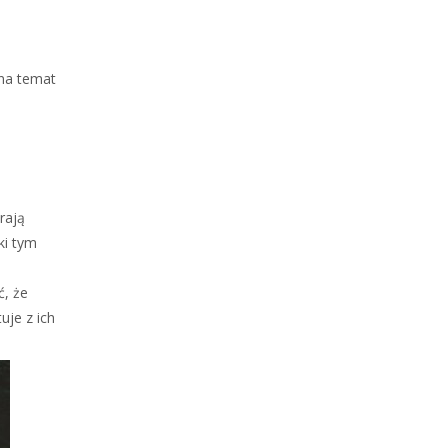
 na temat
rają
ki tym
ć, że
uje z ich