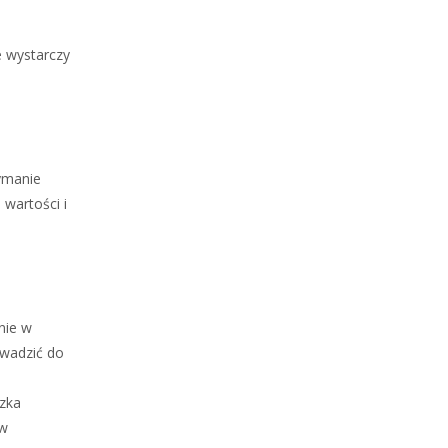
e wystarczy
ymanie
wartości i
nie w
owadzić do
czka
ów