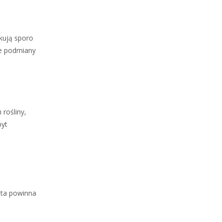
kują sporo
ne podmiany
rośliny,
byt
eta powinna