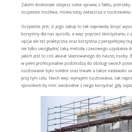
Zatem doskonale zdajesz sobie sprawę z faktu, potrzeby z
oczywiste możliwa, mowa tutaj zwłaszcza o rusztowaniu.
Oczywiste jest, iż jego zakup to tak naprawdę dosyć wys
korzystny dla nas sposób, a więc poprzez skorzystaniu z u
opcja ale też praktyczna oraz korzystna z perspektywy 
nie tylko uwzględnić taką metodę czasowego uzyskania d
jakich jest to coś akurat skierowanego do naszej osoby. 
w pełni profesjonalnie podchodzą do obsługi swoich poten
rusztowanie było solidne oraz trwałe a także nadawało s
przy tym celu. Niech więc wynajem rusztowania, tak napr
sposobem by móc swobodnie z niego korzystać gdy zajdzi