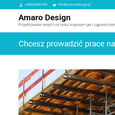
+486556667431
info@amarokdesign.pl
Amaro Design
Projektowanie wnętrz na rynku krajowym jak i zagraniczny
Chcesz prowadzić prace n