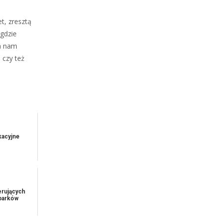
t, zresztą
gdzie
na nam
 czy też
acyjne
erujących
eparków