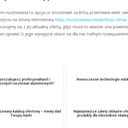
 rusztowania to opcja co zrozumiałe za którą przemawia wiele zale
zejściu na stronę internetową
https://rusztowania.rentals/boss-clima/
poznajmy się z jej aktualną ofertą, gdyż może to właśnie ona powin
 sprawić iż jego wynajęcie okaże się dla nas trafnym rozwiązaniem
poszukujesz profesjonalnych i
Nowoczesne technologie eduk
cznych rusztowań aluminiowych?
zowany katalog ofertowy – trwały ślad
Najważniejsze zalety sklepów of
Twojej marki
produkty dla miłośników skat