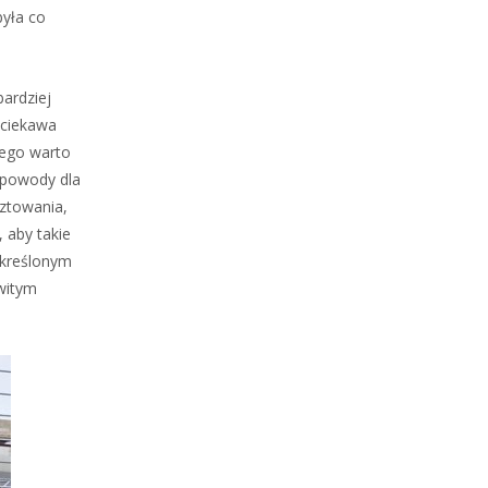
była co
ardziej
 ciekawa
tego warto
 powody dla
sztowania,
 aby takie
określonym
owitym