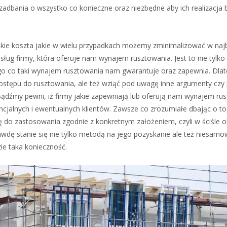
adbania o wszystko co konieczne oraz niezbędne aby ich realizacja 
okie koszta jakie w wielu przypadkach możemy zminimalizować w najb
sług firmy, która oferuje nam wynajem rusztowania. Jest to nie tylko
tego co taki wynajem rusztowania nam gwarantuje oraz zapewnia. Dla
ostępu do rusztowania, ale też wziąć pod uwagę inne argumenty czy
Bądźmy pewni, iż firmy jakie zapewniają lub oferują nam wynajem ru
cjalnych i ewentualnych klientów. Zawsze co zrozumiałe dbając o to,
ię do zastosowania zgodnie z konkretnym założeniem, czyli w ściśle 
awdę stanie się nie tylko metodą na jego pozyskanie ale też niesam
e taka konieczność.