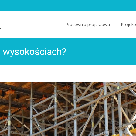
Skip
to
Pracownia projektowa
Projekt
m
content
a wysokościach?