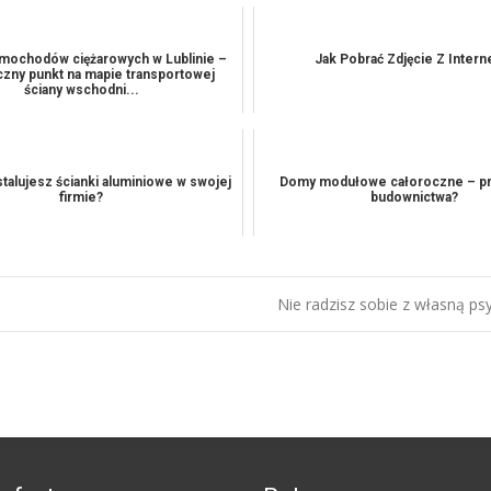
mochodów ciężarowych w Lublinie –
Jak Pobrać Zdjęcie Z Intern
iczny punkt na mapie transportowej
ściany wschodni...
stalujesz ścianki aluminiowe w swojej
Domy modułowe całoroczne – pr
firmie?
budownictwa?
Nie radzisz sobie z własną ps