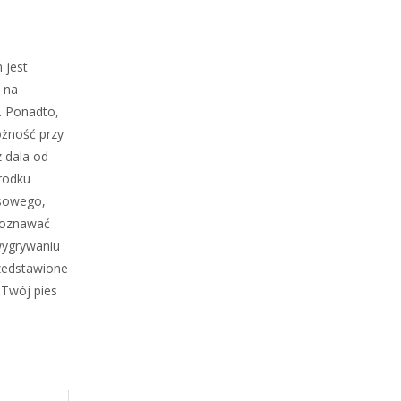
 jest
 na
. Ponadto,
ożność przy
 dala od
rodku
asowego,
 poznawać
wygrywaniu
rzedstawione
 Twój pies