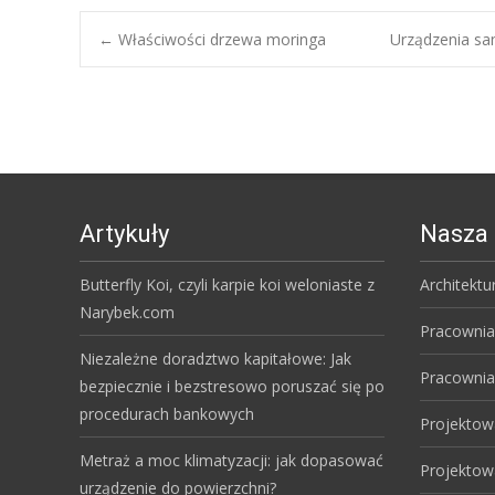
Post
←
Właściwości drzewa moringa
Urządzenia sa
navigation
Artykuły
Nasza 
Butterfly Koi, czyli karpie koi weloniaste z
Architektu
Narybek.com
Pracownia
Niezależne doradztwo kapitałowe: Jak
Pracownia
bezpiecznie i bezstresowo poruszać się po
procedurach bankowych
Projektow
Metraż a moc klimatyzacji: jak dopasować
Projektow
urządzenie do powierzchni?