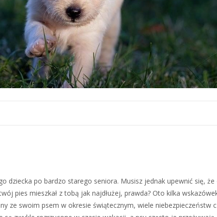
 dziecka po bardzo starego seniora. Musisz jednak upewnić się, że
ój pies mieszkał z tobą jak najdłużej, prawda? Oto kilka wskazówek
y ze swoim psem w okresie świątecznym, wiele niebezpieczeństw cz