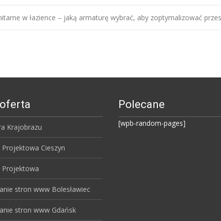
nitarne w łazience – jaką armaturę wybrać, aby zoptymalizować prze
oferta
Polecane
[wpb-random-pages]
ra Krajobrazu
 Projektowa Cieszyn
 Projektowa
anie stron www Bolesławiec
anie stron www Gdańsk