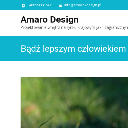
+486556667431
info@amarokdesign.pl
Amaro Design
Projektowanie wnętrz na rynku krajowym jak i zagraniczny
Bądź lepszym człowiekiem