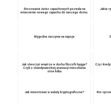
Stosowanie świec zapachowych pozwala na
Jakie ry
wniesienie nowego zapachu do naszego domu.
Wygodne naczynia na napoje
S
Jak stworzyć wnętrze w duchu filozofii hygge?
Czy i kiedy
Czyli o skandynawskiej aranżacji mieszkania
słów kilka
Jak inwestować w waluty kryptograficzne?
Kto sprow