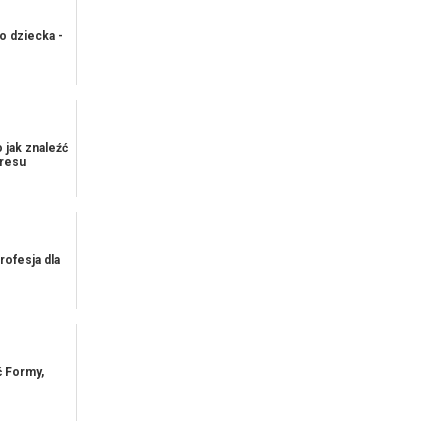
o dziecka -
 jak znaleźć
tresu
ofesja dla
ć Formy,