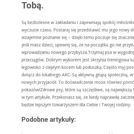
Tobą.
Są bezbolesne w zakładaniu i zapewniają spokój miłośni
wyczucie czasu. Postaraj się przedstawić mu jego nowy 
wzajemne poznanie się – dzięki temu poczuje się znaczn
jeśli masz dzieci, upewnij się, że na początku go nie prz
wprowadzaniu nowego przybysza.Trzymaj psa w wygodnym
przeciągów. Dobrym wyborem jest skrzynia treningowa lu
legowisko z ciepłym kocem lub poduszką. Często myj posł
dołącz do lokalnego AKC. Są aktywną grupą społeczną, w 
nowych przyjaciół. To doświadczenie może również pomóc
pokazów!Zdrowe psy, które są szczęśliwe, są największą 
w tym artykule. Przekonasz się, że kiedy naprawdę zaczn
będzie lepszym towarzyszem dla Ciebie i Twojej rodziny.
Podobne artykuły: