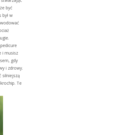
 stwarzając
oże być
s był w
 powodować
ociaż
ugie.
 pedicure
 i musisz
psem, gdy
wy i zdrowy.
silniejszą
krochip. Te