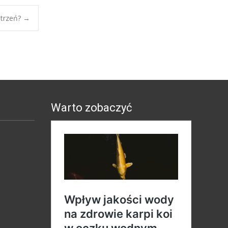
strzeń?
→
Warto zobaczyć