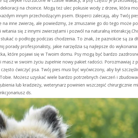
 są zwykle rozrzucone w czasie wakacji, a psy często je przeżuwają,
 dekoracji na choince. Mogą też ulec pokusie wody z drzew, która m
 z każdym innym przechodzącym psem. Eksperci zalecają, aby Twój pie
nie na inne zwierzę, ale powiedzmy, że zmuszanie go do tego może
itania się z innymi zwierzętami i pozwól na naturalną interakcję.Ch
stukać o podłogę podczas chodzenia. To znak, że paznokcie są za dł
ij porady profesjonalisty, jakie narzędzia są najlepsze do wykonania
a, które pojawi się w Twoim domu. Psy mogą być bardzo zazdrosne
li masz w swoim życiu zupełnie nowy pakiet radości. Porozmawiaj z 
y często ćwiczyć psa. Twój pies musi być wyćwiczony, aby był szczęśli
i Tobie. Możesz uzyskać wiele bardzo potrzebnych ćwiczeń i zbudować 
ienia lub kradzieży, weterynarz powinien wszczepić chirurgicznie mi
nkcjonariusz ds.