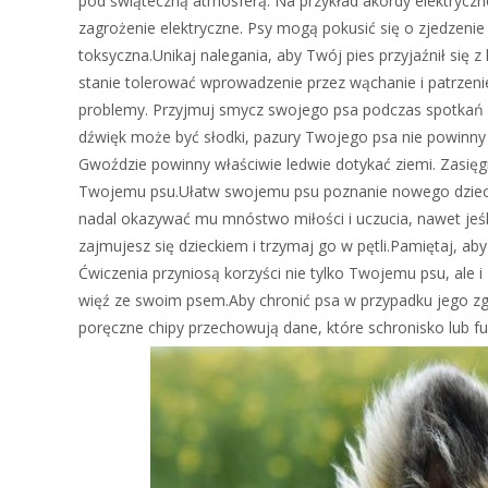
pod świąteczną atmosferą. Na przykład akordy elektryczne
zagrożenie elektryczne. Psy mogą pokusić się o zjedzenie
toksyczna.Unikaj nalegania, aby Twój pies przyjaźnił się
stanie tolerować wprowadzenie przez wąchanie i patrze
problemy. Przyjmuj smycz swojego psa podczas spotkań i w
dźwięk może być słodki, pazury Twojego psa nie powinny 
Gwoździe powinny właściwie ledwie dotykać ziemi. Zasięgn
Twojemu psu.Ułatw swojemu psu poznanie nowego dzieck
nadal okazywać mu mnóstwo miłości i uczucia, nawet jeś
zajmujesz się dzieckiem i trzymaj go w pętli.Pamiętaj, ab
Ćwiczenia przyniosą korzyści nie tylko Twojemu psu, ale 
więź ze swoim psem.Aby chronić psa w przypadku jego zgub
poręczne chipy przechowują dane, które schronisko lub fu