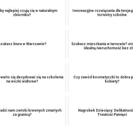
by najlepiej czują się w naturalnym
Innowacyjne rozwiązania dla twojeg
zbiorniku?
tornistry szkolne
zukasz biura w Warszawie?
Szukasz mieszkania w tarnowie? oto
idealną nieruchomość bez s
 warto się decydować się na szkolenia
Czy zawód kosmetyczki to dobra pr
na wózki widłowe?
kobiety?
adzi nam zwłoki krewnych zmarłych
Nagrobek Dziecięcy: Delikatnoś
za granicą?
Trwałość Pamięci