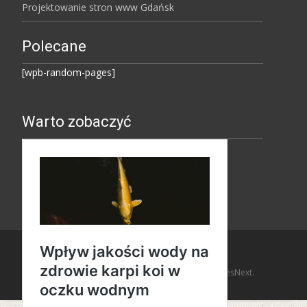
Projektowanie stron www Gdańsk
Polecane
[wpb-random-pages]
Warto zobaczyć
Copyright © Amaro Design
Powered by WordPress
, Theme
i-design
by TemplatesNext.