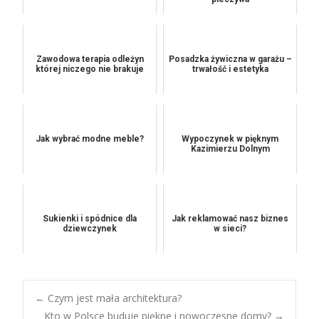
Zawodowa terapia odleżyn
Posadzka żywiczna w garażu –
której niczego nie brakuje
trwałość i estetyka
Jak wybrać modne meble?
Wypoczynek w pięknym
Kazimierzu Dolnym
Sukienki i spódnice dla
Jak reklamować nasz biznes
dziewczynek
w sieci?
Post
←
Czym jest mała architektura?
Kto w Polsce buduje piękne i nowoczesne domy?
→