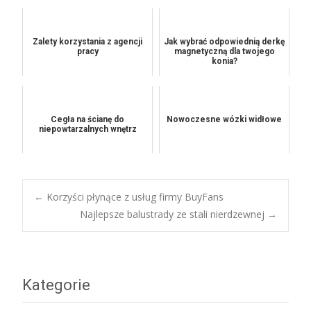
Zalety korzystania z agencji
Jak wybrać odpowiednią derkę
pracy
magnetyczną dla twojego
konia?
Cegła na ścianę do
Nowoczesne wózki widłowe
niepowtarzalnych wnętrz
Post
←
Korzyści płynące z usług firmy BuyFans
Najlepsze balustrady ze stali nierdzewnej
→
navigation
Kategorie