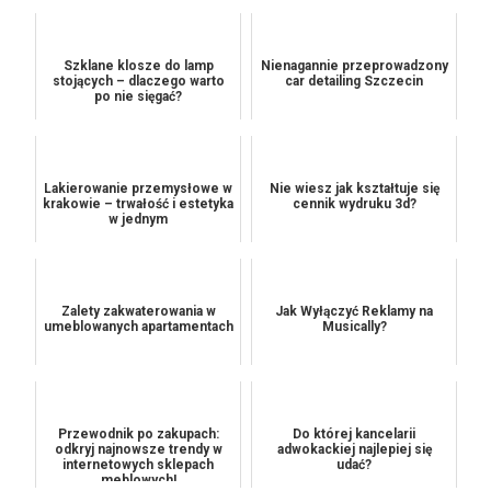
Szklane klosze do lamp
Nienagannie przeprowadzony
stojących – dlaczego warto
car detailing Szczecin
po nie sięgać?
Lakierowanie przemysłowe w
Nie wiesz jak kształtuje się
krakowie – trwałość i estetyka
cennik wydruku 3d?
w jednym
Zalety zakwaterowania w
Jak Wyłączyć Reklamy na
umeblowanych apartamentach
Musically?
Przewodnik po zakupach:
Do której kancelarii
odkryj najnowsze trendy w
adwokackiej najlepiej się
internetowych sklepach
udać?
meblowych!