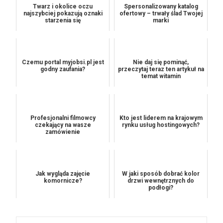
Twarz i okolice oczu
Spersonalizowany katalog
najszybciej pokazują oznaki
ofertowy – trwały ślad Twojej
starzenia się
marki
Czemu portal myjobsi.pl jest
Nie daj się pominąć,
godny zaufania?
przeczytaj teraz ten artykuł na
temat witamin
Profesjonalni filmowcy
Kto jest liderem na krajowym
czekający na wasze
rynku usług hostingowych?
zamówienie
Jak wygląda zajęcie
W jaki sposób dobrać kolor
komornicze?
drzwi wewnętrznych do
podłogi?