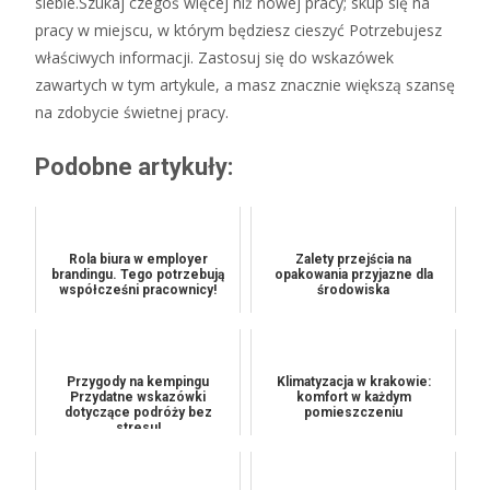
siebie.Szukaj czegoś więcej niż nowej pracy; skup się na
pracy w miejscu, w którym będziesz cieszyć Potrzebujesz
właściwych informacji. Zastosuj się do wskazówek
zawartych w tym artykule, a masz znacznie większą szansę
na zdobycie świetnej pracy.
Podobne artykuły:
Rola biura w employer
Zalety przejścia na
brandingu. Tego potrzebują
opakowania przyjazne dla
współcześni pracownicy!
środowiska
Przygody na kempingu
Klimatyzacja w krakowie:
Przydatne wskazówki
komfort w każdym
dotyczące podróży bez
pomieszczeniu
stresu!