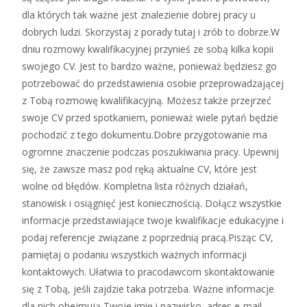
dla których tak ważne jest znalezienie dobrej pracy u
dobrych ludzi. Skorzystaj z porady tutaj i zrób to dobrze.W
dniu rozmowy kwalifikacyjnej przynieś ze sobą kilka kopii
swojego CV. Jest to bardzo ważne, ponieważ będziesz go
potrzebować do przedstawienia osobie przeprowadzającej
z Tobą rozmowę kwalifikacyjną. Możesz także przejrzeć
swoje CV przed spotkaniem, ponieważ wiele pytań będzie
pochodzić z tego dokumentu.Dobre przygotowanie ma
ogromne znaczenie podczas poszukiwania pracy. Upewnij
się, że zawsze masz pod ręką aktualne CV, które jest
wolne od błędów. Kompletna lista różnych działań,
stanowisk i osiągnięć jest koniecznością. Dołącz wszystkie
informacje przedstawiające twoje kwalifikacje edukacyjne i
podaj referencje związane z poprzednią pracą.Pisząc CV,
pamiętaj o podaniu wszystkich ważnych informacji
kontaktowych. Ułatwia to pracodawcom skontaktowanie
się z Tobą, jeśli zajdzie taka potrzeba. Ważne informacje
dla nich obejmują Twoje imię i nazwisko, adres e-mail,