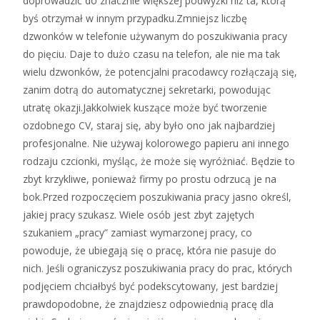
doprowadzić do znacznie większej podwyżki niż ta, którą
byś otrzymał w innym przypadku.Zmniejsz liczbę
dzwonków w telefonie używanym do poszukiwania pracy
do pięciu. Daje to dużo czasu na telefon, ale nie ma tak
wielu dzwonków, że potencjalni pracodawcy rozłączają się,
zanim dotrą do automatycznej sekretarki, powodując
utratę okazji.Jakkolwiek kuszące może być tworzenie
ozdobnego CV, staraj się, aby było ono jak najbardziej
profesjonalne. Nie używaj kolorowego papieru ani innego
rodzaju czcionki, myśląc, że może się wyróżniać. Będzie to
zbyt krzykliwe, ponieważ firmy po prostu odrzucą je na
bok.Przed rozpoczęciem poszukiwania pracy jasno określ,
jakiej pracy szukasz. Wiele osób jest zbyt zajętych
szukaniem „pracy” zamiast wymarzonej pracy, co
powoduje, że ubiegają się o pracę, która nie pasuje do
nich. Jeśli ograniczysz poszukiwania pracy do prac, których
podjęciem chciałbyś być podekscytowany, jest bardziej
prawdopodobne, że znajdziesz odpowiednią pracę dla