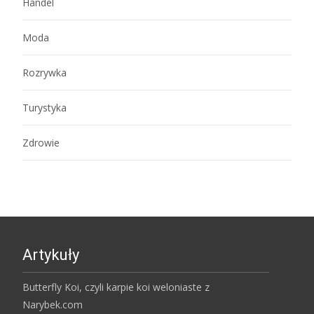
Handel
Moda
Rozrywka
Turystyka
Zdrowie
Artykuły
Butterfly Koi, czyli karpie koi weloniaste z
Narybek.com