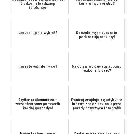
śledzenia lokalizacji
konkretnych wnętrz?
telefonów
Jacuzzi - jakie wybrać?
Koszule męskie, często
podkreślają nasz styl
Inwestować, ale, w co?
Na co zwrócić uwagę kupując
łóżko i materac?
Brytfanka aluminiowa –
Poniżej znajduje się artykuł, w
wszechstronny pomocnik
którym znajdziesz najlepsze
każdej gospodyni
porady dotyczące fotografii!
Nowe technologie w
Zastanawiasz się czy masz