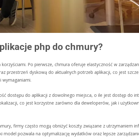
plikacje php do chmury?
a korzyściami. Po pierwsze, chmura oferuje elastyczność w zarządzan
 przestrzeń dyskową do aktualnych potrzeb aplikacji, co jest szcze
mi wymaganiami.
ć dostępu do aplikacji z dowolnego miejsca, o ile jest dostęp do in
lokalizacji, co jest korzystne zarówno dla deweloperów, jak i użytkow
ury, firmy często mogą obniżyć koszty związane z utrzymaniem inf
aki model pozwala na optymalizację wydatków oraz lepsze zarządzani