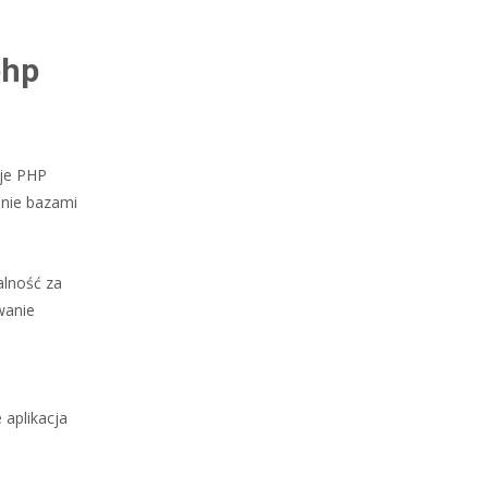
php
cje PHP
nie bazami
lność za
wanie
 aplikacja