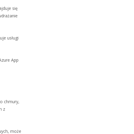
jduje się
wdrażanie
uje usługi
 Azure App
do chmury,
h z
owych, może