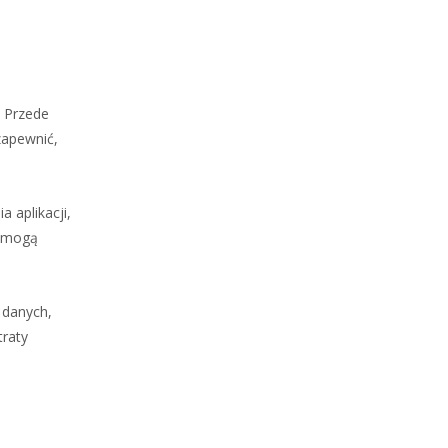
. Przede
zapewnić,
 aplikacji,
i mogą
 danych,
traty