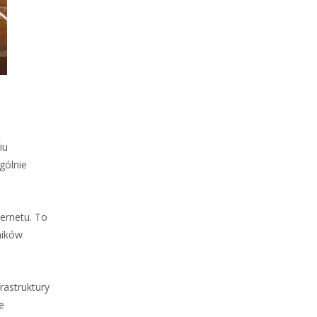
iu
gólnie
ternetu. To
ników
rastruktury
e