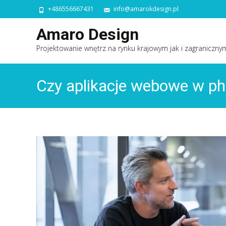
+486556667431
info@amarokdesign.pl
Amaro Design
Projektowanie wnętrz na rynku krajowym jak i zagraniczny
Czy aplikacje webowe w p