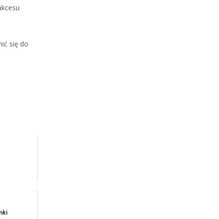
ukcesu
ić się do
nki