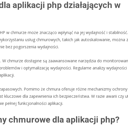
dla aplikacji php działających w
 PHP w chmurze może znacząco wpłynąć na jej wydajność i stabilność
 wykorzystaniu usług chmurowych, takich jak autoskalowanie, można 
nie bez pogorszenia wydajności.
a. W chmurze dostępne są zaawansowane narzędzia do monitorowania
ie problemów i optymalizację wydajności. Regularne analizy wydajnośc
likacji.
opii zapasowych. Pomimo że chmura oferuje różne mechanizmy ochrony
est kluczowe dla zapewnienia ich bezpieczeństwa. W razie awarii czy u
 pełnej funkcjonalności aplikacji.
my chmurowe dla aplikacji php?