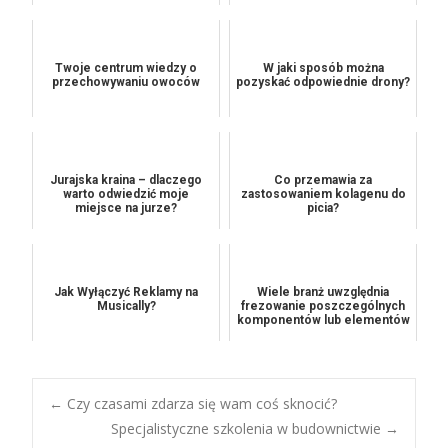
Twoje centrum wiedzy o
W jaki sposób można
przechowywaniu owoców
pozyskać odpowiednie drony?
Jurajska kraina – dlaczego
Co przemawia za
warto odwiedzić moje
zastosowaniem kolagenu do
miejsce na jurze?
picia?
Jak Wyłączyć Reklamy na
Wiele branż uwzględnia
Musically?
frezowanie poszczególnych
komponentów lub elementów
Post
←
Czy czasami zdarza się wam coś sknocić?
Specjalistyczne szkolenia w budownictwie
→