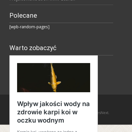
Polecane
[wpb-random-pages]
Warto zobaczyć
Copyright © Amaro Design
Powered by WordPress
, Theme
i-design
by TemplatesNext.