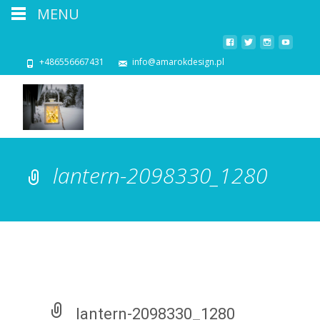
MENU
+486556667431
info@amarokdesign.pl
lantern-2098330_1280
lantern-2098330_1280