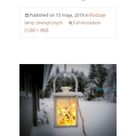
Published on
15 maja, 2019
in
Rodzaje
lamp zewnętrznych
Full resolution
(1280 × 960)
→
Next