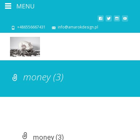
MENU
+486556667431
info@amarokdesign.pl
money (3)
money (3)