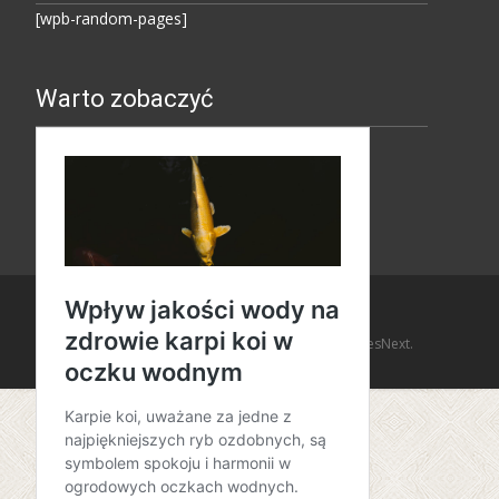
[wpb-random-pages]
Warto zobaczyć
Copyright © Amaro Design
Powered by WordPress
, Theme
i-design
by TemplatesNext.