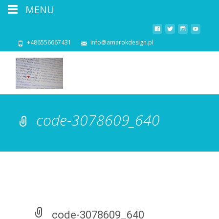
MENU
+486556667431
info@amarokdesign.pl
code-3078609_640
code-3078609_640