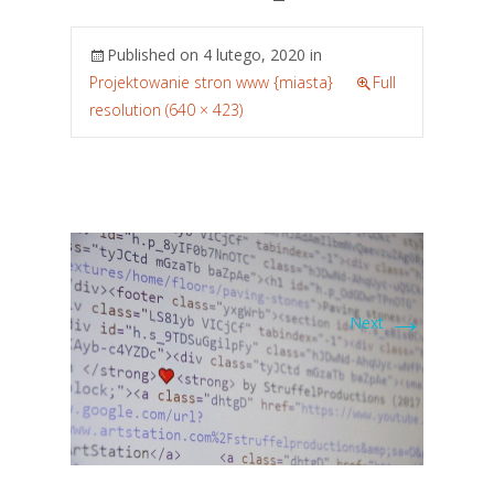
Published on
4 lutego, 2020
in
Projektowanie stron www {miasta}
Full
resolution (640 × 423)
→
Next