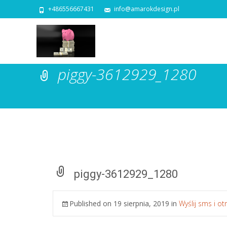
+486556667431
info@amarokdesign.pl
piggy-3612929_1280
piggy-3612929_1280
Published on
19 sierpnia, 2019
in
Wyślij sms i o