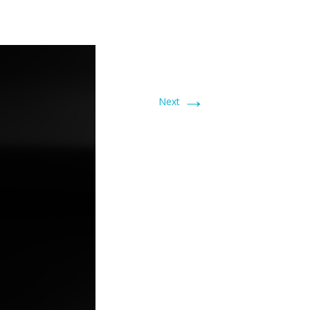
→
Next